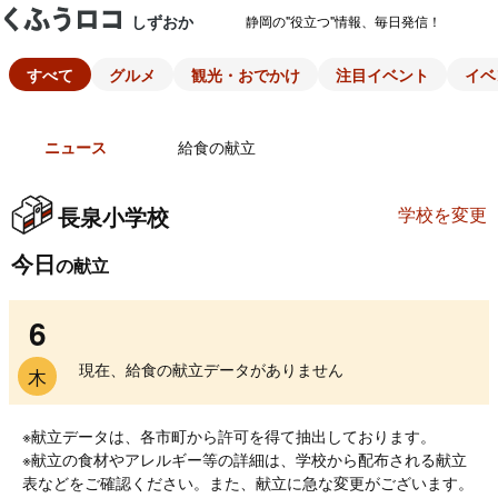
しずおか
静岡の"役立つ"情報、毎日発信！
すべて
グルメ
観光・おでかけ
注目イベント
イベ
ニュース
給食の献立
長泉小学校
学校を変更
今日
の献立
6
現在、給食の献立データがありません
木
※献立データは、各市町から許可を得て抽出しております。
※献立の食材やアレルギー等の詳細は、学校から配布される献立
表などをご確認ください。また、献立に急な変更がございます。