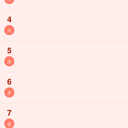
4
火
5
水
6
木
7
金