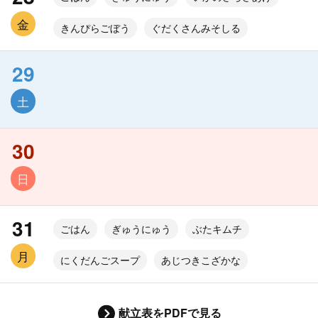
金
きんぴらごぼう
ぐだくさんみそしる
29
土
30
日
31
ごはん
ぎゅうにゅう
ぶたキムチ
月
にくだんごスープ
あじつきこざかな
献立表をPDFで見る