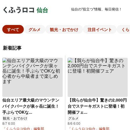
仙台の"役立つ"情報、毎日発信！
仙台
すべて
グルメ
観光・おでかけ
注目イベント
くら
新着記事
仙台エリア最大級のマウンテン
【我らが仙台牛】驚きの2,000円
バイクパークが泉ヶ岳に誕生！
台でステーキガストに登場！初
手ぶらでOKな...
開催フェ...
観光・おでかけ
グルメ
8/7 6:00
8/6 6:00
「くふうロコ仙台」編集部
「くふうロコ仙台」編集部