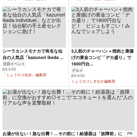
シーラカンスモナカで有名な仙
3人前のチャーハン＋焼肉と唐揚
台の人気店「kazunori ikeda ...
げの黄金コンビ「デカ盛り」で
1600円台...
注目イベント
8/5 6:00
グルメ
「くふうロコ仙台」編集部
8/5 6:00
くふうロコしずおか編集部
お湯が出ない！急な出費！…その前に！給湯器は「故障前」に
PR