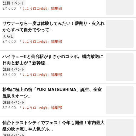
注目イベント
8/4 6:00
「くふうロコ仙台」編集部
サウナーなら一度は体験してみたい！薪割り・火入れ
からすべて自分でやって...
くらし
8/4 6:00
「くふうロコ仙台」編集部
ハイキュー!!と仙台駅がまさかのコラボ。構内放送に
日向と影山が？新幹線...
注目イベント
8/3 6:00
「くふうロコ仙台」編集部
松島に極上の宿「YOKI MATSUSHIMA」誕生、全室
温泉＆オーシ...
注目イベント
8/2 6:00
「くふうロコ仙台」編集部
仙台トラストシティでフェス！今年も開催！市内最大
級の吹き流しや人気グル...
注目イベント