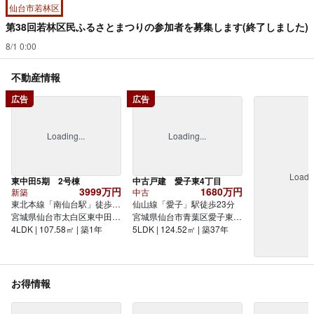
仙台市若林区
第38回若林区民ふるさとまつりの参加者を募集します(終了しました)
8/1 0:00
不動産情報
広告
広告
Loading...
Loading...
Loadin
東中田5期 2号棟
中古戸建 愛子東4丁目
3999万円
1680万円
新築
中古
東北本線「南仙台駅」徒歩
仙山線「愛子」駅徒歩23分
18分
宮城県仙台市太白区東中田１
宮城県仙台市青葉区愛子東４
丁目
4LDK | 107.58㎡ | 築1年
丁目
5LDK | 124.52㎡ | 築37年
お得情報