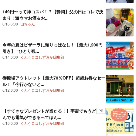
149円〜って神コスパ！？【静岡】父の日はコレで決
まり！激ウマお酒＆お...
6/16 6:00
山ちゃん
今年の夏はピザーラに頼りっぱなし！【最大1,200円
引き】 “ひとり観...
6/14 6:00
くふうロコしずおか編集部
御殿場アウトレット【最大70％OFF】超超お得なセー
ル！「今行かないと...
6/12 6:00
くふうロコしずおか編集部
【すてきなプレゼントが当たる！】宇宙でもうど
PR
んでも電気ができるってほん...
6/10 0:00
くふうロコしずおか編集部