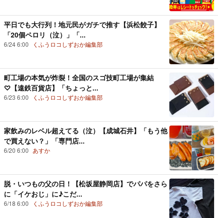
平日でも大行列！地元民がガチで推す【浜松餃子】
「20個ペロリ（泣）」「...
6/24 6:00
くふうロコしずおか編集部
町工場の本気が炸裂！全国のスゴ技町工場が集結
♡【遠鉄百貨店】「ちょっと...
6/23 6:00
くふうロコしずおか編集部
家飲みのレベル超えてる（泣）【成城石井】「もう他
で買えない？」「専門店...
6/20 6:00
あすか
脱・いつもの父の日！【松坂屋静岡店】でパパをさら
に「イケおじ」に♪こだ...
6/18 6:00
くふうロコしずおか編集部