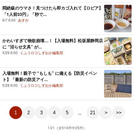
悶絶級のウマさ！見つけたら即カゴ入れて【ロピア】
「1人前33円」「秒で...
6/7 6:00
あすか
かわいすぎて物欲崩壊…！【入場無料】松坂屋静岡店
に “沼らせ文具” が...
5/29 6:00
くふうロコしずおか編集部
入場無料！親子で “もしも” に備える【防災イベン
ト】「最新の防災アイ...
5/28 6:00
くふうロコしずおか編集部
...
1
2
3
4
5
21
1
/
21
（全
514
件中
25
件）