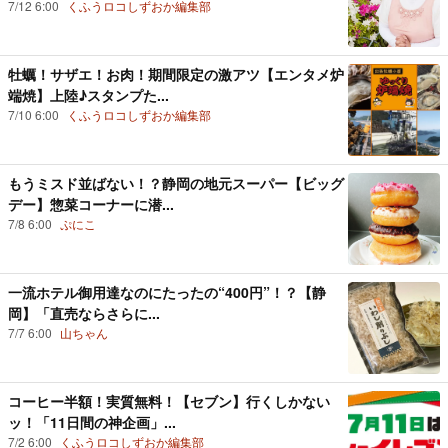
7/12 6:00
くふうロコしずおか編集部
牡蠣！サザエ！お肉！期間限定の激アツ【エンタメ炉
端焼】上陸♪スタンプた...
7/10 6:00
くふうロコしずおか編集部
もうミスド並ばない！？静岡の地元スーパー【ビッグ
デー】惣菜コーナーに潜...
7/8 6:00
ぷにこ
一流ホテル御用達なのにたったの“400円”！？【静
岡】「直売ならさらに...
7/7 6:00
山ちゃん
コーヒー半額！実質無料！【セブン】行くしかない
ッ！「11日間の神企画」...
7/2 6:00
くふうロコしずおか編集部