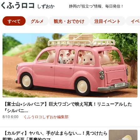
しずおか
静岡の"役立つ"情報、毎日発信！
すべて
グルメ
観光・おでかけ
注目イベント
イベ
【富士山×シルバニア】巨大ワゴンで映え写真！リニューアルした
『シルバニ...
8/10 6:00
くふうロコしずおか編集部
【カルディ】ヤバい、手が止まらない…！見つけたら
即買い必至「悪魔的ウマ...