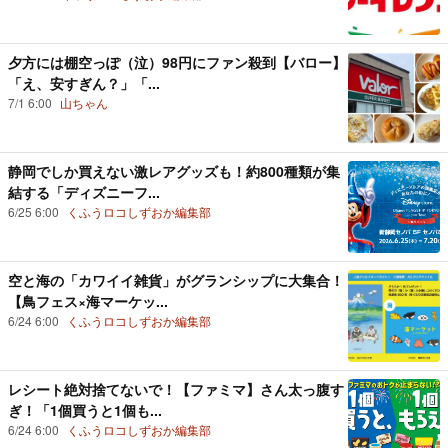
夕方には棚空っぽ（泣）98円にファン殺到【バロー】
「え、安すぎん？」「...
7/1 6:00
山ちゃん
静岡でしか買えない激レアグッズも！約800種類が集
結する「ディズニーフ...
6/25 6:00
くふうロコしずおか編集部
空と海の「カワイイ雑貨」がグランシップに大集合！
【鳥フェス×海マーケッ...
6/24 6:00
くふうロコしずおか編集部
レシート絶対捨てないで！【ファミマ】さん太っ腹す
ぎ！「1個買うと1個も...
6/24 6:00
くふうロコしずおか編集部