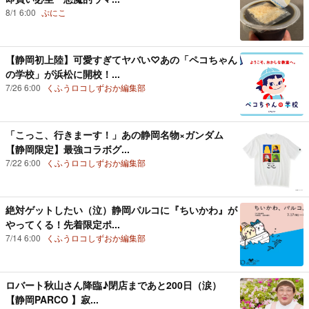
8/1 6:00
ぷにこ
【静岡初上陸】可愛すぎてヤバい♡あの「ペコちゃん
の学校」が浜松に開校！...
7/26 6:00
くふうロコしずおか編集部
「こっこ、行きまーす！」あの静岡名物×ガンダム
【静岡限定】最強コラボグ...
7/22 6:00
くふうロコしずおか編集部
絶対ゲットしたい（泣）静岡パルコに『ちいかわ』が
やってくる！先着限定ポ...
7/14 6:00
くふうロコしずおか編集部
ロバート秋山さん降臨♪閉店まであと200日（涙）
【静岡PARCO 】寂...