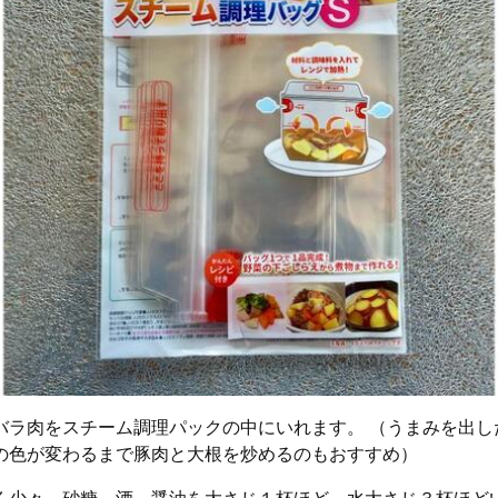
バラ肉をスチーム調理パックの中にいれます。 （うまみを出し
の色が変わるまで豚肉と大根を炒めるのもおすすめ）
く少々、砂糖、酒、醤油を大さじ１杯ほど、水大さじ３杯ほど