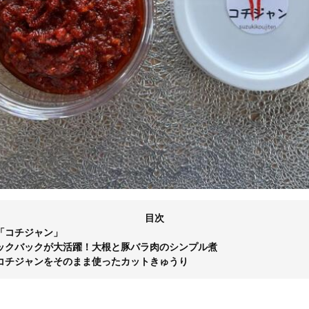
目次
「コチジャン」
ックバックが大活躍！大根と豚バラ肉のシンプル煮
コチジャンをそのまま使ったカットきゅうり