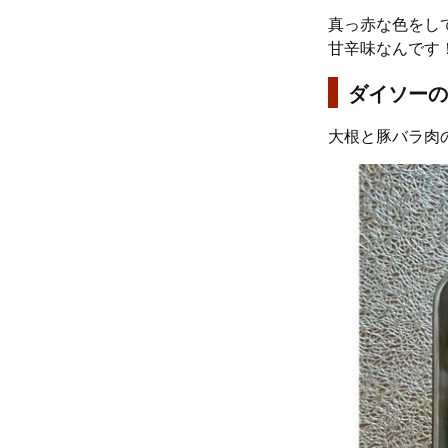
真っ赤な色をし
甘辛味なんです
ダイソーの
大根と豚バラ肉