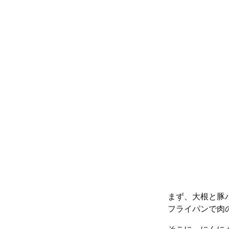
まず、大根と豚
フライパンで肉
そこに、にんに