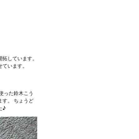
開拓しています。
せています。
使った鈴木こう
す。 ちょうど
た♪