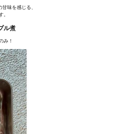
の甘味を感じる、
す。
プル煮
のみ！