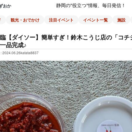
静岡の"役立つ"情報、毎日発信！
ずおか
メ
観光・おでかけ
注目イベント
イベント一覧
施設
臨【ダイソー】簡単すぎ！鈴木こうじ店の「コチ
一品完成♪
: 2024.06.26
katata8837