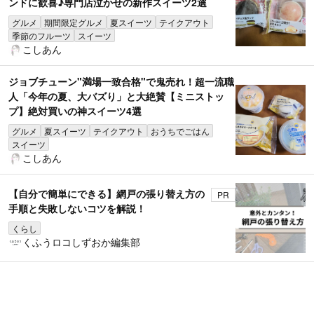
ンドに歓喜♪専門店泣かせの新作スイーツ2選
グルメ
期間限定グルメ
夏スイーツ
テイクアウト
季節のフルーツ
スイーツ
こしあん
ジョブチューン"満場一致合格"で鬼売れ！超一流職
人「今年の夏、大バズり」と大絶賛【ミニストッ
プ】絶対買いの神スイーツ4選
グルメ
夏スイーツ
テイクアウト
おうちでごはん
スイーツ
こしあん
【自分で簡単にできる】網戸の張り替え方の
PR
手順と失敗しないコツを解説！
くらし
くふうロコしずおか編集部