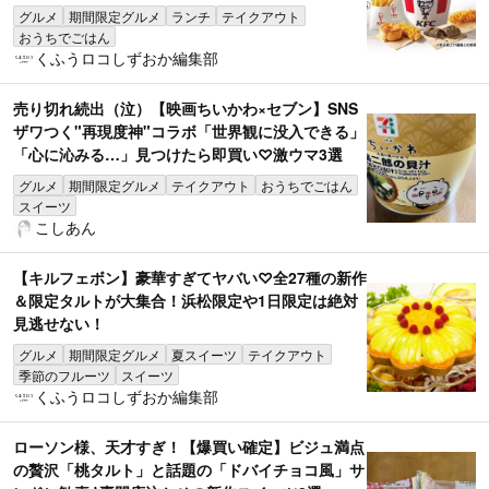
グルメ
期間限定グルメ
ランチ
テイクアウト
おうちでごはん
くふうロコしずおか編集部
売り切れ続出（泣）【映画ちいかわ×セブン】SNS
ザワつく"再現度神"コラボ「世界観に没入できる」
「心に沁みる…」見つけたら即買い♡激ウマ3選
グルメ
期間限定グルメ
テイクアウト
おうちでごはん
スイーツ
こしあん
【キルフェボン】豪華すぎてヤバい♡全27種の新作
＆限定タルトが大集合！浜松限定や1日限定は絶対
見逃せない！
グルメ
期間限定グルメ
夏スイーツ
テイクアウト
季節のフルーツ
スイーツ
くふうロコしずおか編集部
ローソン様、天才すぎ！【爆買い確定】ビジュ満点
の贅沢「桃タルト」と話題の「ドバイチョコ風」サ