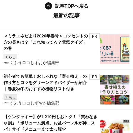
記事TOPへ戻る
最新の記事
＜ミラエネだより2026年春号＞コンセントの
PR
穴の長さは？「これ知ってる？電気クイズ」
の巻
くらし
くふうロコしずおか編集部
初心者でも簡単！おしゃれな「寄せ植え」の
PR
作り方とコツをグリーンアドバイザーが紹介
｜春夏秋冬のおすすめ植物リスト付き
くらし
くふうロコしずおか編集部
【ケンタッキー】が1,210円もおトク！「買わなき
ゃ損」「ボリューム満点」お盆バーレルが神コス
パ！サイドメニューまで太っ腹♡