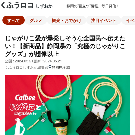
しずおか
静岡の"役立つ"情報、毎日発信！
すべて
グルメ
観光・おでかけ
注目イベント
イベ
じゃがりこ愛が爆発しそうな全国民へ伝えた
い！【新商品】静岡県の「究極のじゃがりこ
グッズ」が想像以上
公開 : 2024.05.21
更新 : 2024.05.21
くふうロコしずおか編集部
静岡県全域