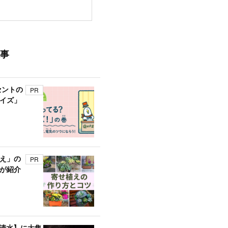
事
セントの
PR
イズ」
え」の
PR
が紹介
A清水】に大集