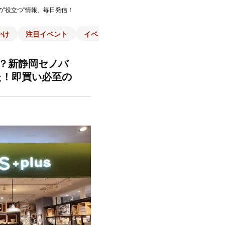
の"役立つ"情報、毎日発信！
かけ
注目イベント
イベント一覧
施設
子育て
スポ
円！？新静岡セノバ
た！即買い必至の