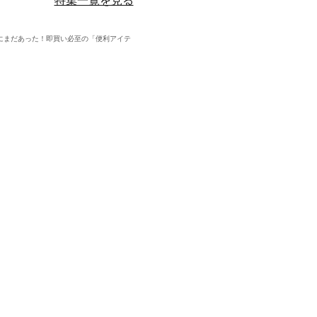
NS】にまだあった！即買い必至の「便利アイテ