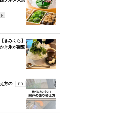
ト
【きみくら】
かき氷が衝撃
え方の
PR