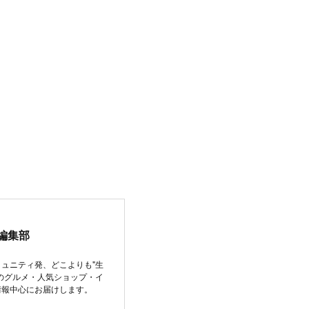
編集部
ュニティ発、どこよりも"生
のグルメ・人気ショップ・イ
情報中心にお届けします。