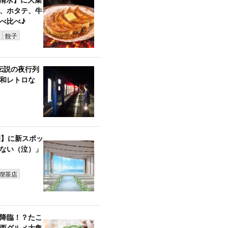
、ホタテ、牛
べ比べ♪
餃子
伝説の夜行列
和レトロな
園】に新スポッ
ない（泣）」
喫茶店
降臨！？たこ
西グルメ大集