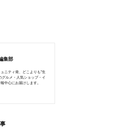
編集部
ュニティ発、どこよりも"生
のグルメ・人気ショップ・イ
情報中心にお届けします。
事