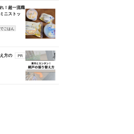
売れ！超一流職
ミニストッ
でごはん
え方の
PR