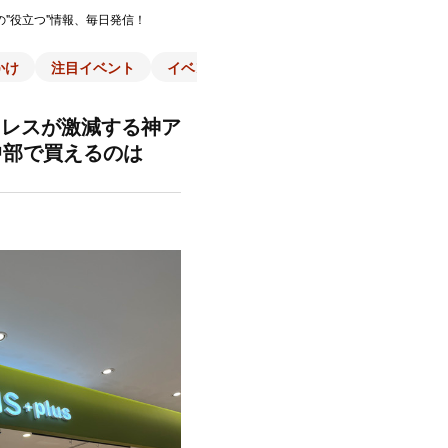
の"役立つ"情報、毎日発信！
かけ
注目イベント
イベント一覧
施設
子育て
スポ
トレスが激減する神ア
中部で買えるのは