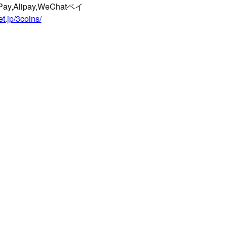
ay,Alipay,WeChatペイ
t.jp/3coins/