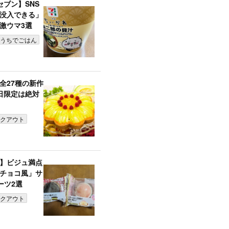
ブン】SNS
に没入できる」
激ウマ3選
うちでごはん
全27種の新作
日限定は絶対
クアウト
】ビジュ満点
チョコ風」サ
ーツ2選
クアウト