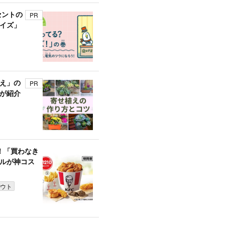
セントの
PR
イズ」
え」の
PR
が紹介
ク！「買わなき
ルが神コス
ウト