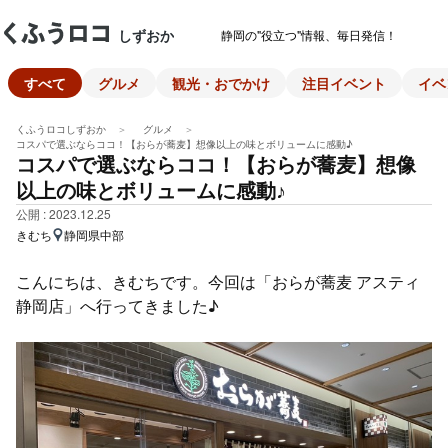
しずおか
静岡の"役立つ"情報、毎日発信！
すべて
グルメ
観光・おでかけ
注目イベント
イベ
くふうロコしずおか
グルメ
コスパで選ぶならココ！【おらが蕎麦】想像以上の味とボリュームに感動♪
コスパで選ぶならココ！【おらが蕎麦】想像
以上の味とボリュームに感動♪
公開 : 2023.12.25
きむち
静岡県中部
こんにちは、きむちです。今回は「おらが蕎麦 アスティ
静岡店」へ行ってきました♪