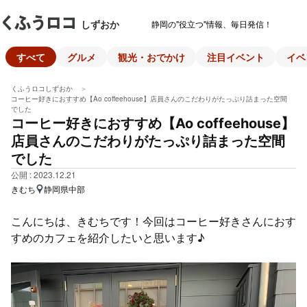
しずおか
静岡の"役立つ"情報、毎日発信！
すべて
グルメ
観光・おでかけ
注目イベント
イベ
くふうロコしずおか
コーヒー好きにおすすめ【Ao coffeehouse】店員さんのこだわりがたっぷり詰まった空間
でした
コーヒー好きにおすすめ【Ao coffeehouse】
店員さんのこだわりがたっぷり詰まった空間
でした
公開 : 2023.12.21
きむち
静岡県中部
こんにちは、きむちです！今回はコーヒー好きさんにおす
すめのカフェを紹介したいと思います♪