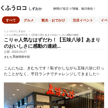
しずおか
静岡の"役立つ"情報、毎日発信！
すべて
グルメ
観光・おでかけ
注目イベント
イベ
くふうロコしずおか
こりゃ人気なはずだわ！【五味八珍】あまりのおいしさに感動の連続…
こりゃ人気なはずだわ！【五味八珍】あまり
のおいしさに感動の連続…
公開 : 2024.03.27
きむち
静岡県中部
こんにちは、きむちです！恥ずかしながら五味八珍に行っ
たことがなく、平日ランチでチャレンジしてきました✨