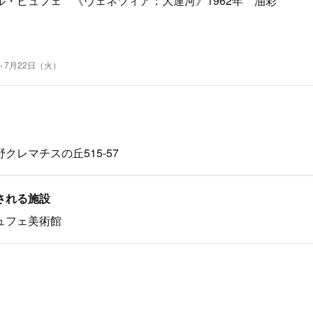
ル・ビュフェ 《ヴェネツィア：大運河》1962年 油彩
～7月22日（火）
クレマチスの丘515-57
される施設
ュフェ美術館