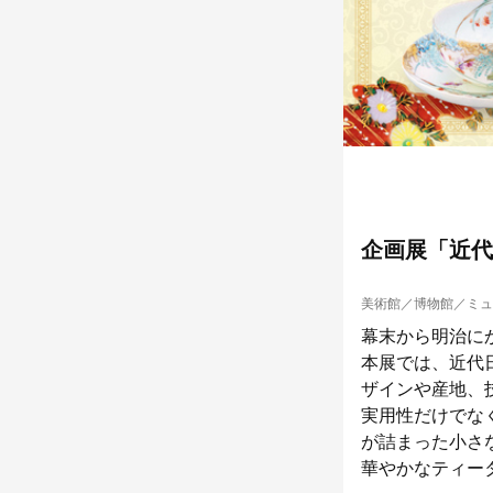
企画展「近代
美術館／博物館／ミュ
幕末から明治に
本展では、近代
ザインや産地、
実用性だけでな
が詰まった小さ
華やかなティー