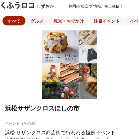
しずおか
静岡の"役立つ"情報、毎日発信！
すべて
グルメ
観光・おでかけ
注目イベント
イベ
浜松サザンクロスほしの市
イベント（その他）
浜松 サザンクロス商店街で行われる恒例イベント。