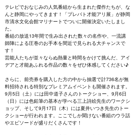
テレビでおなじみの人気番組から生まれた傑作たちが、な
んと静岡にやってきます！「プレバト才能アリ展」が静岡
市清水文化会館マリナートでついに開催決定いたしまし
た。
番組の放送13年間で生み出された数々の名作や、一流講
師陣による圧巻のお手本を間近で見られる大チャンスで
す！
芸能人たちが並々ならぬ熱量と時間をかけて挑んだ、アイ
デアと才能あふれる作品の数々をぜひ体感してください♪
さらに、前売券を購入した方の中から抽選で計736名が無
料招待される特別なプレミアムイベントも開催されます。
9月5日（土）には田中道子さんのトークショー、9月6日
（日）には色鉛筆の基本が学べる三上詩絵先生のワークシ
ョップ、そして9月17日（木）には夏井いつき先生のトー
クショーが行われます。ここでしか聞けない番組のウラ話
やエピソードが盛りだくさんです！