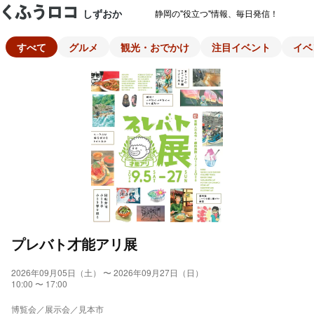
しずおか
静岡の"役立つ"情報、毎日発信！
すべて
グルメ
観光・おでかけ
注目イベント
イベ
プレバト才能アリ展
2026年09月05日（土） 〜 2026年09月27日（日）
10:00 〜 17:00
博覧会／展示会／見本市