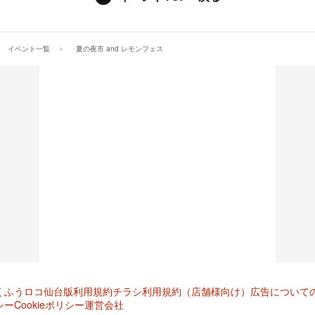
イベント一覧
夏の夜市 and レモンフェス
くふうロコ仙台版
利用規約
チラシ利用規約（店舗様向け）
広告について
シー
Cookieポリシー
運営会社