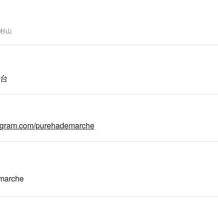
杉山
0台
tagram.com/purehademarche
marche