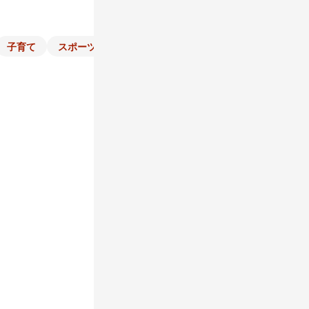
子育て
スポーツ
くらし
マネー
チラシ
自治体