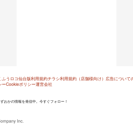
くふうロコ仙台版
利用規約
チラシ利用規約（店舗様向け）
広告について
シー
Cookieポリシー
運営会社
しずおかの情報を発信中。今すぐフォロー！
Company Inc.