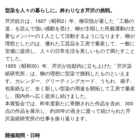
型染を人々の暮らしに。終わりなき芹沢の挑戦。
芹沢銈介は、1927（昭和2）年、柳宗悦が著した「工藝の
道」を読んで強い感動を受け、柳が主唱した民藝運動の主
要なメンバーの１人として活動するようになります。柳が
理想としたのは、優れた工芸品を工房で量産して、一般に
安価に提供し、人々の日常生活を美しいもので満たすこと
でした。
1955（昭和30）年、芹沢が自邸内に立ち上げた「芹沢染
紙研究所」は、柳の理想に型染で挑戦したものといえま
す。カレンダー、グリーティングカード、うちわ、扇子、
包装紙など、全く新しい型染の用途を開拓して工房で量産
し、国内外へ広く提供し続けました。
本展覧会では、昨年度新たに寄贈された作品を含め、300
点の作品を展示し、約30年の長きに渡って続けられた芹
沢染紙研究所の仕事を振り返ります。
開催期間・日時