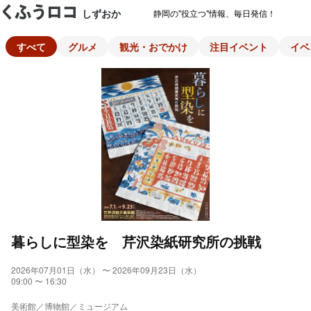
しずおか
静岡の"役立つ"情報、毎日発信！
すべて
グルメ
観光・おでかけ
注目イベント
イベ
暮らしに型染を 芹沢染紙研究所の挑戦
2026年07月01日（水） 〜 2026年09月23日（水）
09:00 〜 16:30
美術館／博物館／ミュージアム