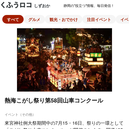
しずおか
静岡の"役立つ"情報、毎日発信！
すべて
グルメ
観光・おでかけ
注目イベント
イベ
熱海こがし祭り第58回山車コンクール
イベント（その他）
來宮神社例大祭期間中の7月15・16日、祭りの一環として