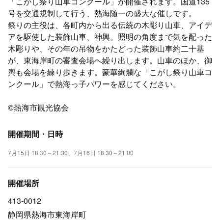
「こがし祭り山車コンクール」が開催されます。国道135
号を交通規制して行う、熱海随一の盛大な催しです。
祭りの主役は、各町内から出る伝統の木彫り山車、アイデ
アを駆使した装飾山車、神輿。照明の角度まで気を配った
木彫りや、その年の吊物をかたどった装飾山車約二十基
が、東海岸町の審査会場へ繰り出します。山車のほか、御
輿も会場を練り歩きます。豪華絢爛な「こがし祭り山車コ
ンクール」で熱海っ子パワーを感じてください。
©熱海市観光協会
開催期間・日時
7月15日 18:30～21:30、7月16日 18:30～21:00
開催場所
413-0012
静岡県熱海市東海岸町