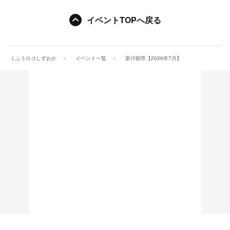
イベントTOPへ戻る
くふうロコしずおか
イベント一覧
新川朝市【2026年7月】