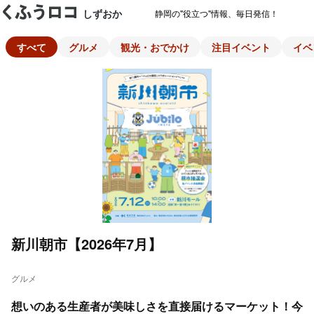
しずおか
静岡の"役立つ"情報、毎日発信！
すべて
グルメ
観光・おでかけ
注目イベント
イベ
新川朝市【2026年7月】
グルメ
想いのある生産者が美味しさを直接届けるマーケット！今