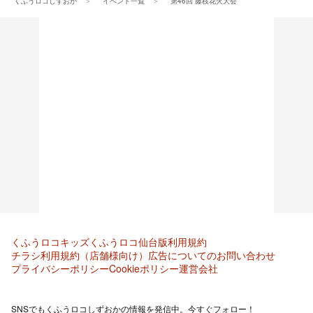
くふうロコしずおか
イベント一覧
第46回 藤枝花火大会
くふうロコキッズ
くふうロコ仙台版
利用規約
チラシ利用規約（店舗様向け）
広告についてのお問い合わせ
プライバシーポリシー
Cookieポリシー
運営会社
SNSでもくふうロコしずおかの情報を発信中。今すぐフォロー！