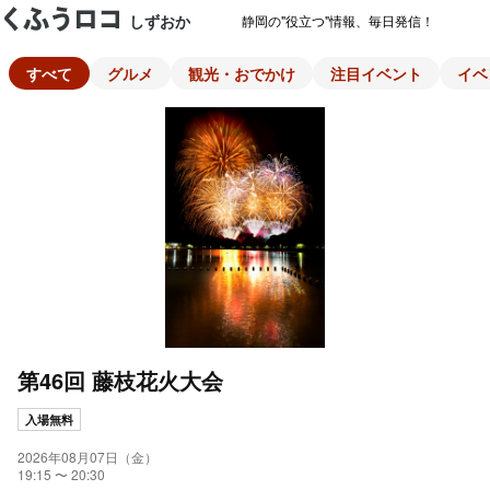
しずおか
静岡の"役立つ"情報、毎日発信！
すべて
グルメ
観光・おでかけ
注目イベント
イベ
第46回 藤枝花火大会
入場無料
2026年08月07日（金）
19:15 〜 20:30