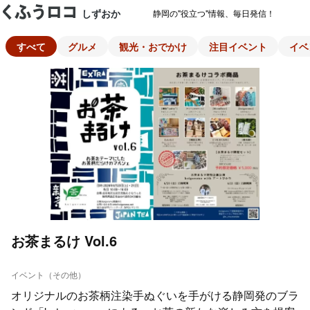
しずおか
静岡の"役立つ"情報、毎日発信！
すべて
グルメ
観光・おでかけ
注目イベント
イベ
お茶まるけ Vol.6
イベント（その他）
オリジナルのお茶柄注染手ぬぐいを手がける静岡発のブラ