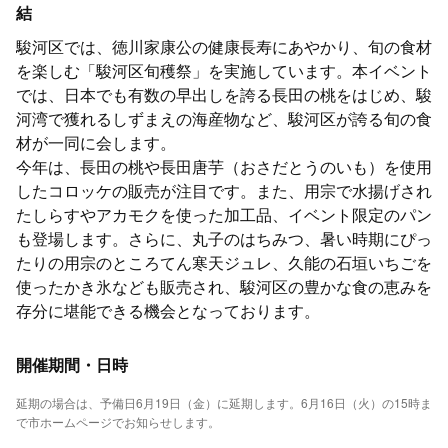
結
駿河区では、徳川家康公の健康長寿にあやかり、旬の食材
を楽しむ「駿河区旬穫祭」を実施しています。本イベント
では、日本でも有数の早出しを誇る長田の桃をはじめ、駿
河湾で獲れるしずまえの海産物など、駿河区が誇る旬の食
材が一同に会します。
今年は、長田の桃や長田唐芋（おさだとうのいも）を使用
したコロッケの販売が注目です。また、用宗で水揚げされ
たしらすやアカモクを使った加工品、イベント限定のパン
も登場します。さらに、丸子のはちみつ、暑い時期にぴっ
たりの用宗のところてん寒天ジュレ、久能の石垣いちごを
使ったかき氷なども販売され、駿河区の豊かな食の恵みを
存分に堪能できる機会となっております。
開催期間・日時
延期の場合は、予備日6月19日（金）に延期します。6月16日（火）の15時ま
で市ホームページでお知らせします。