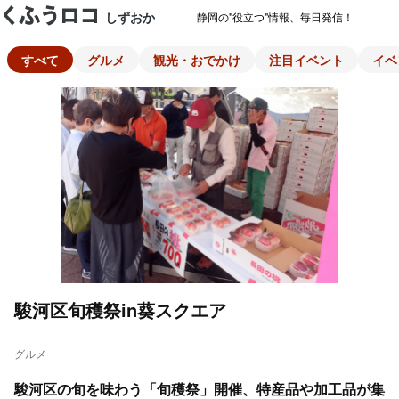
しずおか
静岡の"役立つ"情報、毎日発信！
すべて
グルメ
観光・おでかけ
注目イベント
イベ
駿河区旬穫祭in葵スクエア
グルメ
駿河区の旬を味わう「旬穫祭」開催、特産品や加工品が集