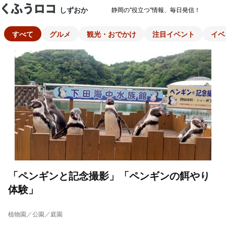
しずおか
静岡の"役立つ"情報、毎日発信！
すべて
グルメ
観光・おでかけ
注目イベント
イベ
「ペンギンと記念撮影」「ペンギンの餌やり
体験」
植物園／公園／庭園