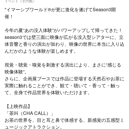
イベント（その他）
"イマーシブワールド®が更に進化を遂げてSeason3開
催！
今年の夏“あの没入体験”がパワーアップして帰ってきた！
season3では壁三面に映像が広がる没入型シアターに、立
体音響と香りの演出が加わり、映像の世界に本当に入り込
んだかのような体験が楽しめます。
視覚・聴覚・嗅覚を刺激する演出により、まさに“感じる
映像体験”。
さらに、企画展ブースでは作品に登場する天然石やお茶に
実際に触れることができ、観て・聴いて・香って・触っ
て、全身で作品世界を体験いただけます。
【上映作品】
「茶叫（CHA CALL）」
お茶の世界を、目と耳と鼻で体感する、新感覚の五感型ミ
ュージックアトラクション。