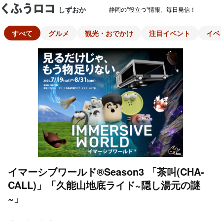
しずおか
静岡の"役立つ"情報、毎日発信！
すべて
グルメ
観光・おでかけ
注目イベント
イベ
イマーシブワールド®Season3 「茶叫(CHA-
CALL)」「久能山地底ライド~隠し湯元の謎
~」