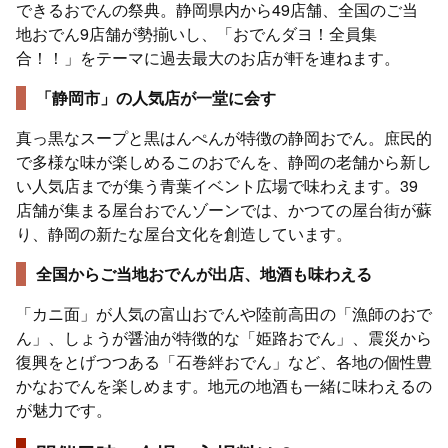
できるおでんの祭典。静岡県内から49店舗、全国のご当
地おでん9店舗が勢揃いし、「おでんダヨ！全員集
合！！」をテーマに過去最大のお店が軒を連ねます。
「静岡市」の人気店が一堂に会す
真っ黒なスープと黒はんぺんが特徴の静岡おでん。庶民的
で多様な味が楽しめるこのおでんを、静岡の老舗から新し
い人気店までが集う青葉イベント広場で味わえます。39
店舗が集まる屋台おでんゾーンでは、かつての屋台街が蘇
り、静岡の新たな屋台文化を創造しています。
全国からご当地おでんが出店、地酒も味わえる
「カニ面」が人気の富山おでんや陸前高田の「漁師のおで
ん」、しょうが醤油が特徴的な「姫路おでん」、震災から
復興をとげつつある「石巻絆おでん」など、各地の個性豊
かなおでんを楽しめます。地元の地酒も一緒に味わえるの
が魅力です。