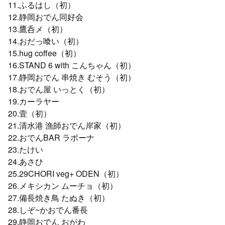
11.ふるはし（初）
12.静岡おでん同好会
13.鷹呑メ（初）
14.おだっ喰い（初）
15.hug coffee（初）
16.STAND 6 with こんちゃん（初）
17.静岡おでん 串焼き むそう（初）
18.おでん屋 いっとく（初）
19.カーラヤー
20.壹（初）
21.清水港 漁師おでん岸家（初）
22.おでんBAR ラボーナ
23.たけい
24.あさひ
25.29CHORI veg+ ODEN（初）
26.メキシカン ムーチョ（初）
27.備長焼き鳥 たぬき（初）
28.しぞ~かおでん番長
29.静岡おでん おがわ