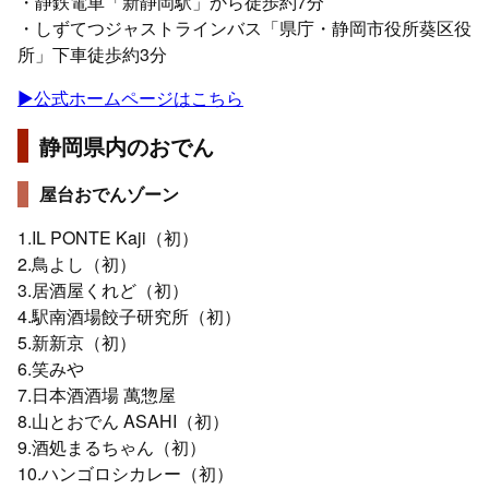
・静鉄電車「新静岡駅」から徒歩約7分
・しずてつジャストラインバス「県庁・静岡市役所葵区役
所」下車徒歩約3分
▶公式ホームページはこちら
静岡県内のおでん
屋台おでんゾーン
1.IL PONTE Kaji（初）
2.鳥よし（初）
3.居酒屋くれど（初）
4.駅南酒場餃子研究所（初）
5.新新京（初）
6.笑みや
7.日本酒酒場 萬惣屋
8.山とおでん ASAHI（初）
9.酒処まるちゃん（初）
10.ハンゴロシカレー（初）