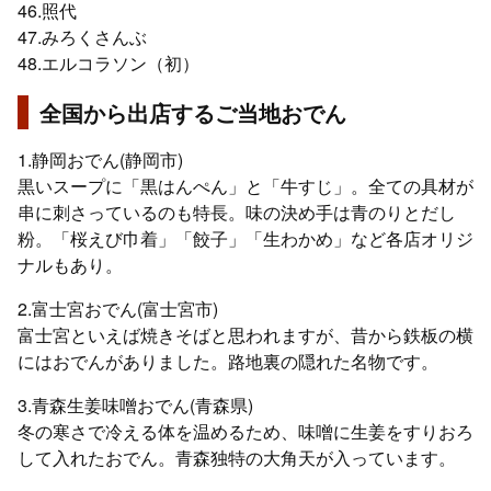
46.照代
47.みろくさんぶ
48.エルコラソン（初）
全国から出店するご当地おでん
1.静岡おでん(静岡市)
黒いスープに「黒はんぺん」と「牛すじ」。全ての具材が
串に刺さっているのも特長。味の決め手は青のりとだし
粉。「桜えび巾着」「餃子」「生わかめ」など各店オリジ
ナルもあり。
2.富士宮おでん(富士宮市)
富士宮といえば焼きそばと思われますが、昔から鉄板の横
にはおでんがありました。路地裏の隠れた名物です。
3.青森生姜味噌おでん(青森県)
冬の寒さで冷える体を温めるため、味噌に生姜をすりおろ
して入れたおでん。青森独特の大角天が入っています。