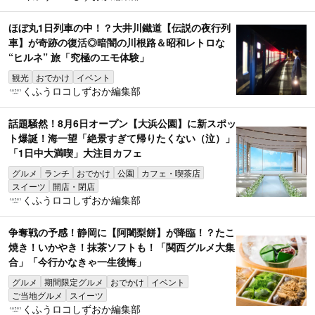
ほぼ丸1日列車の中！？大井川鐵道【伝説の夜行列
車】が奇跡の復活◎暗闇の川根路＆昭和レトロな
“ヒルネ” 旅「究極のエモ体験」
観光
おでかけ
イベント
くふうロコしずおか編集部
話題騒然！8月6日オープン【大浜公園】に新スポッ
ト爆誕！海一望「絶景すぎて帰りたくない（泣）」
「1日中大満喫」大注目カフェ
グルメ
ランチ
おでかけ
公園
カフェ・喫茶店
スイーツ
開店・閉店
くふうロコしずおか編集部
争奪戦の予感！静岡に【阿闍梨餅】が降臨！？たこ
焼き！いかやき！抹茶ソフトも！「関西グルメ大集
合」「今行かなきゃ一生後悔」
グルメ
期間限定グルメ
おでかけ
イベント
ご当地グルメ
スイーツ
くふうロコしずおか編集部