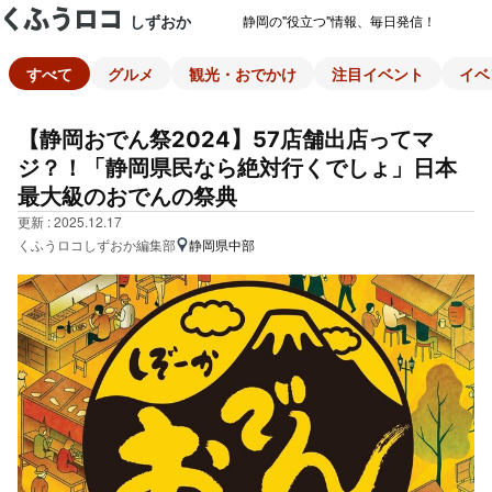
しずおか
静岡の"役立つ"情報、毎日発信！
すべて
グルメ
観光・おでかけ
注目イベント
イベ
【静岡おでん祭2024】57店舗出店ってマ
ジ？！「静岡県民なら絶対行くでしょ」日本
最大級のおでんの祭典
更新 : 2025.12.17
くふうロコしずおか編集部
静岡県中部