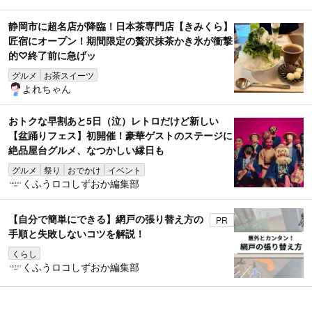
静岡市に超名店が降臨！日本茶専門店【きみくら】
匠宿にオープン！期間限定の贅沢抹茶かき氷が衝撃
的♡終了前に急げッ
グルメ
お茶スイーツ
よれちゃん
おトクな早割あと5日（泣）レトロだけど新しい
【盆踊りフェス】初開催！豪華ゲストのステージに
絶品屋台グルメ、なつかしい縁日も
グルメ
祭り
おでかけ
イベント
くふうロコしずおか編集部
【自分で簡単にできる】網戸の張り替え方の
PR
手順と失敗しないコツを解説！
くらし
くふうロコしずおか編集部