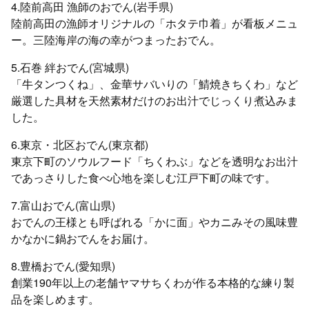
4.陸前高田 漁師のおでん(岩手県)
陸前高田の漁師オリジナルの「ホタテ巾着」が看板メニュ
ー。三陸海岸の海の幸がつまったおでん。
5.石巻 絆おでん(宮城県)
「牛タンつくね」、金華サバいりの「鯖焼きちくわ」など
厳選した具材を天然素材だけのお出汁でじっくり煮込みま
した。
6.東京・北区おでん(東京都)
東京下町のソウルフード「ちくわぶ」などを透明なお出汁
であっさりした食べ心地を楽しむ江戸下町の味です。
7.富山おでん(富山県)
おでんの王様とも呼ばれる「かに面」やカニみその風味豊
かなかに鍋おでんをお届け。
8.豊橋おでん(愛知県)
創業190年以上の老舗ヤマサちくわが作る本格的な練り製
品を楽しめます。