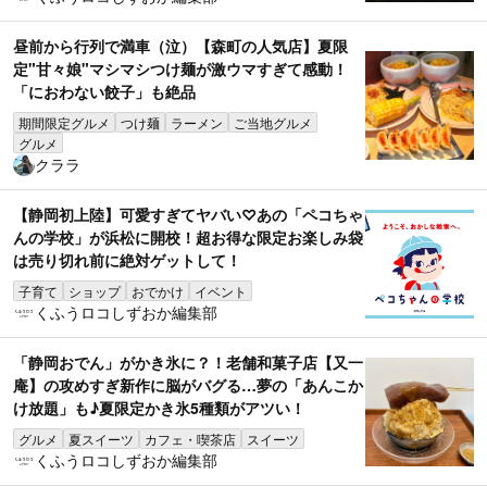
昼前から行列で満車（泣）【森町の人気店】夏限
定"甘々娘"マシマシつけ麺が激ウマすぎて感動！
「におわない餃子」も絶品
期間限定グルメ
つけ麺
ラーメン
ご当地グルメ
グルメ
クララ
【静岡初上陸】可愛すぎてヤバい♡あの「ペコちゃ
んの学校」が浜松に開校！超お得な限定お楽しみ袋
は売り切れ前に絶対ゲットして！
子育て
ショップ
おでかけ
イベント
くふうロコしずおか編集部
「静岡おでん」がかき氷に？！老舗和菓子店【又一
庵】の攻めすぎ新作に脳がバグる…夢の「あんこか
け放題」も♪夏限定かき氷5種類がアツい！
グルメ
夏スイーツ
カフェ・喫茶店
スイーツ
くふうロコしずおか編集部