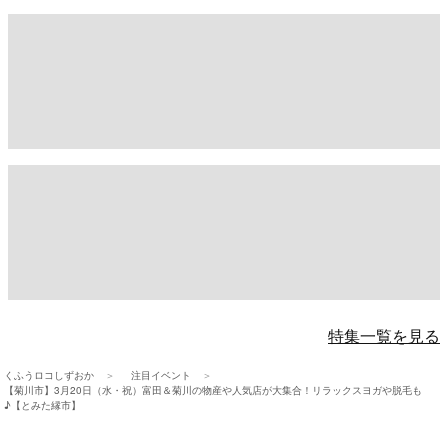
特集一覧を見る
くふうロコしずおか
注目イベント
【菊川市】3月20日（水・祝）富田＆菊川の物産や人気店が大集合！リラックスヨガや脱毛も
♪【とみた縁市】