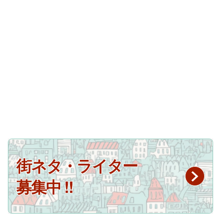
街ネタ・ライター
募集中 !!