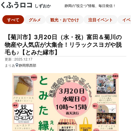
しずおか
静岡の"役立つ"情報、毎日発信！
すべて
グルメ
観光・おでかけ
注目イベント
イベ
【菊川市】3月20日（水・祝）富田＆菊川の
物産や人気店が大集合！リラックスヨガや脱
毛も♪【とみた縁市】
更新 : 2025.12.17
まりあ
静岡県西部