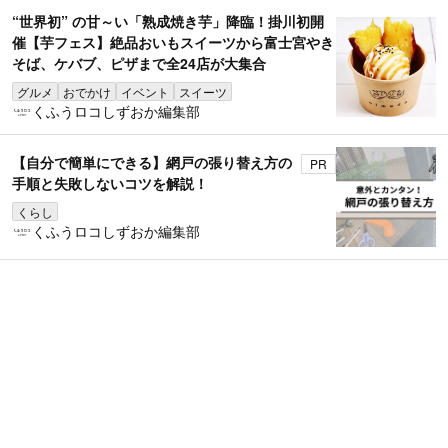
“世界初” の甘～い「熟成焼き芋」降臨！掛川初開
催【芋フェス】絶品おいもスイーツから富士宮やき
そば、ケバブ、ピザまで全24店が大集合
グルメ
おでかけ
イベント
スイーツ
くふうロコしずおか編集部
【自分で簡単にできる】網戸の張り替え方の
PR
手順と失敗しないコツを解説！
くらし
くふうロコしずおか編集部