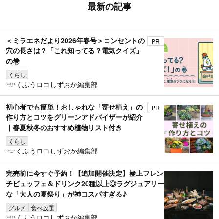
最新の記事
＜ミラエネだより2026年春号＞コンセントの
PR
穴の長さは？「これ知ってる？電気クイズ」
の巻
くらし
くふうロコしずおか編集部
初心者でも簡単！おしゃれな「寄せ植え」の
PR
作り方とコツをグリーンアドバイザーが紹介
｜春夏秋冬のおすすめ植物リスト付き
くらし
くふうロコしずおか編集部
完売前に今すぐ予約！【追加開催決定】極上フレン
チビュッフェ＆ドリンク20種以上◎ラグジュアリー
な「大人の夏祭り」が神コスパすぎる♪
グルメ
食べ放題
くふうロコしずおか編集部