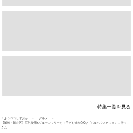
特集一覧を見る
くふうロコしずおか
グルメ
【浜松・浜北区】豆乳使用&グルテンフリーも！子ども連れOKな『バルハウスカフェ』に行って
きた