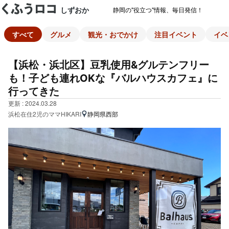
しずおか
静岡の"役立つ"情報、毎日発信！
すべて
グルメ
観光・おでかけ
注目イベント
イベ
【浜松・浜北区】豆乳使用&グルテンフリー
も！子ども連れOKな『バルハウスカフェ』に
行ってきた
更新 : 2024.03.28
浜松在住2児のママHIKARI
静岡県西部