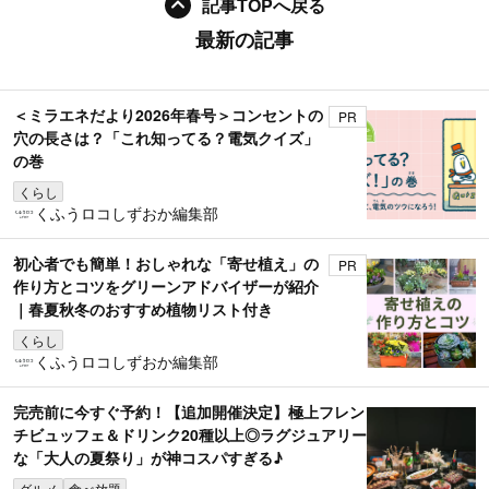
記事TOPへ戻る
最新の記事
＜ミラエネだより2026年春号＞コンセントの
PR
穴の長さは？「これ知ってる？電気クイズ」
の巻
くらし
くふうロコしずおか編集部
初心者でも簡単！おしゃれな「寄せ植え」の
PR
作り方とコツをグリーンアドバイザーが紹介
｜春夏秋冬のおすすめ植物リスト付き
くらし
くふうロコしずおか編集部
完売前に今すぐ予約！【追加開催決定】極上フレン
チビュッフェ＆ドリンク20種以上◎ラグジュアリー
な「大人の夏祭り」が神コスパすぎる♪
グルメ
食べ放題