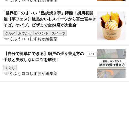
“世界初” の甘～い「熟成焼き芋」降臨！掛川初開
催【芋フェス】絶品おいもスイーツから富士宮やき
そば、ケバブ、ピザまで全24店が大集合
グルメ
おでかけ
イベント
スイーツ
くふうロコしずおか編集部
【自分で簡単にできる】網戸の張り替え方の
PR
手順と失敗しないコツを解説！
くらし
くふうロコしずおか編集部