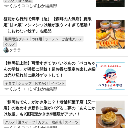
くふうロコしずおか編集部
昼前から行列で満車（泣）【森町の人気店】夏限
定"甘々娘"マシマシつけ麺が激ウマすぎて感動！
「におわない餃子」も絶品
期間限定グルメ
つけ麺
ラーメン
ご当地グルメ
グルメ
クララ
【静岡初上陸】可愛すぎてヤバい♡あの「ペコちゃ
んの学校」が浜松に開校！超お得な限定お楽しみ袋
は売り切れ前に絶対ゲットして！
子育て
ショップ
おでかけ
イベント
くふうロコしずおか編集部
「静岡おでん」がかき氷に？！老舗和菓子店【又一
庵】の攻めすぎ新作に脳がバグる…夢の「あんこか
け放題」も♪夏限定かき氷5種類がアツい！
グルメ
夏スイーツ
カフェ・喫茶店
スイーツ
くふうロコしずおか編集部