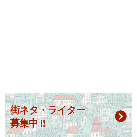
街ネタ・ライター
募集中 !!