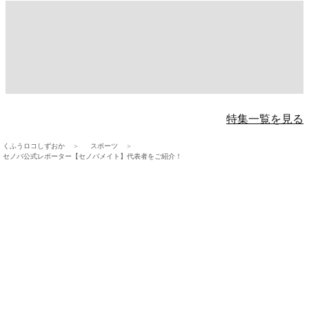
特集一覧を見る
くふうロコしずおか
スポーツ
セノバ公式レポーター【セノバメイト】代表者をご紹介！