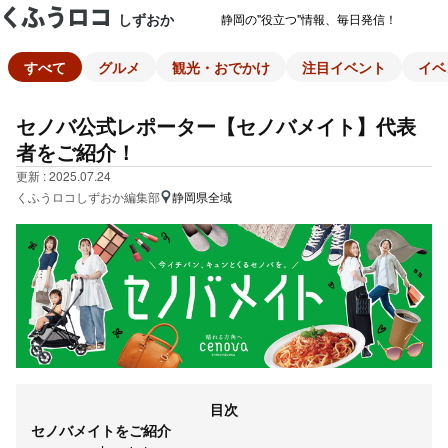
しずおか
静岡の"役立つ"情報、毎日発信！
すべて
グルメ
観光・おでかけ
注目イベント
イベ
セノバ公式レポーター【セノバメイト】代表
者をご紹介！
更新 : 2025.07.24
くふうロコしずおか編集部
静岡県全域
目次
セノバメイトをご紹介