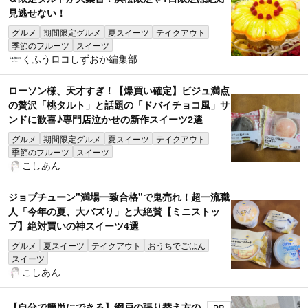
見逃せない！
グルメ
期間限定グルメ
夏スイーツ
テイクアウト
季節のフルーツ
スイーツ
くふうロコしずおか編集部
ローソン様、天才すぎ！【爆買い確定】ビジュ満点
の贅沢「桃タルト」と話題の「ドバイチョコ風」サ
ンドに歓喜♪専門店泣かせの新作スイーツ2選
グルメ
期間限定グルメ
夏スイーツ
テイクアウト
季節のフルーツ
スイーツ
こしあん
ジョブチューン"満場一致合格"で鬼売れ！超一流職
人「今年の夏、大バズり」と大絶賛【ミニストッ
プ】絶対買いの神スイーツ4選
グルメ
夏スイーツ
テイクアウト
おうちでごはん
スイーツ
こしあん
【自分で簡単にできる】網戸の張り替え方の
PR