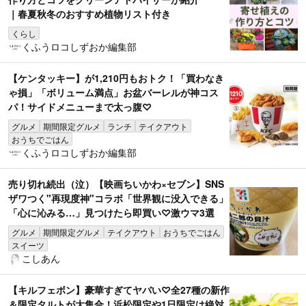
｜春夏秋冬のおすすめ植物リスト付き
くらし
くふうロコしずおか編集部
【ケンタッキー】が1,210円もおトク！「買わなき
ゃ損」「ボリューム満点」お盆バーレルが神コス
パ！サイドメニューまで太っ腹♡
グルメ
期間限定グルメ
ランチ
テイクアウト
おうちでごはん
くふうロコしずおか編集部
売り切れ続出（泣）【映画ちいかわ×セブン】SNS
ザワつく"再現度神"コラボ「世界観に没入できる」
「心に沁みる…」見つけたら即買い♡激ウマ3選
グルメ
期間限定グルメ
テイクアウト
おうちでごはん
スイーツ
こしあん
【キルフェボン】豪華すぎてヤバい♡全27種の新作
＆限定タルトが大集合！浜松限定や1日限定は絶対