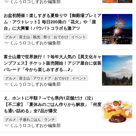
くふうロコしずおか編集部
お盆初開催！楽しすぎる夏祭り♡【御殿場プレミア
ム・アウトレット】毎日200発の「花火」や「屋
台」に大興奮！パウパトコラボも激アツ
グルメ
富士山
観光
祭り
おでかけ
イベント
くふうロコしずおか編集部
富士山麓で世界旅行！？毎年大人気の【異文化キャ
ンプフェス】チケット販売開始！アジア屋台に仮装
パレード「今から楽しみすぎる…♪」
グルメ
富士山
アウトドア
おでかけ
イベント
くふうロコしずおか編集部
え、ホントに半額？→でも県内1店舗だけ（泣）
【不二家】「夏休みのごはん作りから解放」「何度
も通い詰める」全7品が爆安
グルメ
子連れごはん
ランチ
くふうロコしずおか編集部