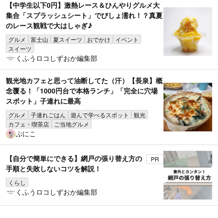
【中学生以下0円】激熱レース＆ひんやりグルメ大
集合「スプラッシュシート」でびしょ濡れ！？真夏
のレース観戦で大はしゃぎ♪
グルメ
富士山
夏スイーツ
おでかけ
イベント
スイーツ
くふうロコしずおか編集部
観光地カフェと思って油断してた（汗）【長泉】概
念覆る！「1000円台で本格ランチ」「完全に穴場
スポット」子連れに最高
グルメ
子連れごはん
遊んで学べるスポット
観光
カフェ・喫茶店
ご当地グルメ
ぷにこ
【自分で簡単にできる】網戸の張り替え方の
PR
手順と失敗しないコツを解説！
くらし
くふうロコしずおか編集部