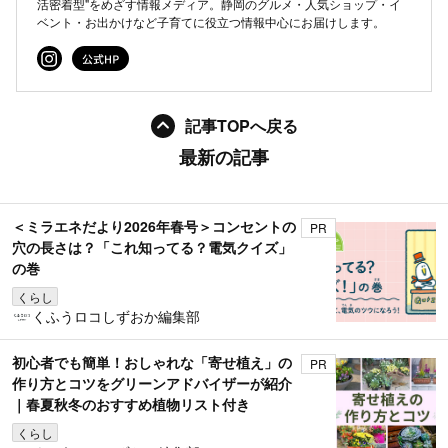
活密着型"をめざす情報メディア。静岡のグルメ・人気ショップ・イ
ベント・お出かけなど子育てに役立つ情報中心にお届けします。
記事TOPへ戻る
最新の記事
＜ミラエネだより2026年春号＞コンセントの
PR
穴の長さは？「これ知ってる？電気クイズ」
の巻
くらし
くふうロコしずおか編集部
初心者でも簡単！おしゃれな「寄せ植え」の
PR
作り方とコツをグリーンアドバイザーが紹介
｜春夏秋冬のおすすめ植物リスト付き
くらし