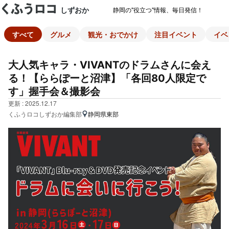
しずおか
静岡の"役立つ"情報、毎日発信！
すべて
グルメ
観光・おでかけ
注目イベント
イベ
大人気キャラ・VIVANTのドラムさんに会え
る！【ららぽーと沼津】「各回80人限定で
す」握手会＆撮影会
更新 : 2025.12.17
くふうロコしずおか編集部
静岡県東部