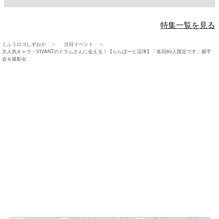
特集一覧を見る
くふうロコしずおか
注目イベント
大人気キャラ・VIVANTのドラムさんに会える！【ららぽーと沼津】「各回80人限定です」握手
会＆撮影会