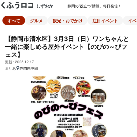
しずおか
静岡の"役立つ"情報、毎日発信！
すべて
グルメ
観光・おでかけ
注目イベント
イベ
【静岡市清水区】3月3日（日）ワンちゃんと
一緒に楽しめる屋外イベント【のびの～びフ
ェス】
更新 : 2025.12.17
まりあ
静岡県中部