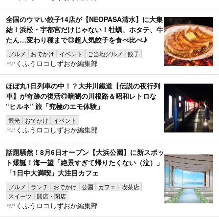
全国のウマい餃子14店が【NEOPASA清水】に大集
結！浜松・宇都宮だけじゃない！牡蠣、ホタテ、牛
たん…変わり種まで◎超人気餃子を食べ比べ♪
グルメ
おでかけ
イベント
ご当地グルメ
餃子
くふうロコしずおか編集部
ほぼ丸1日列車の中！？大井川鐵道【伝説の夜行列
車】が奇跡の復活◎暗闇の川根路＆昭和レトロな
“ヒルネ” 旅「究極のエモ体験」
観光
おでかけ
イベント
くふうロコしずおか編集部
話題騒然！8月6日オープン【大浜公園】に新スポッ
ト爆誕！海一望「絶景すぎて帰りたくない（泣）」
「1日中大満喫」大注目カフェ
グルメ
ランチ
おでかけ
公園
カフェ・喫茶店
スイーツ
開店・閉店
くふうロコしずおか編集部