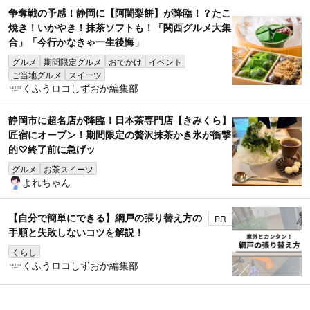
争奪戦の予感！静岡に【阿闍梨餅】が降臨！？たこ
焼き！いかやき！抹茶ソフトも！「関西グルメ大集
合」「今行かなきゃ一生後悔」
グルメ
期間限定グルメ
おでかけ
イベント
ご当地グルメ
スイーツ
くふうロコしずおか編集部
静岡市に超名店が降臨！日本茶専門店【きみくら】
匠宿にオープン！期間限定の贅沢抹茶かき氷が衝撃
的♡終了前に急げッ
グルメ
お茶スイーツ
よれちゃん
【自分で簡単にできる】網戸の張り替え方の
PR
手順と失敗しないコツを解説！
くらし
くふうロコしずおか編集部