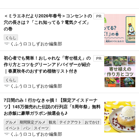
＜ミラエネだより2026年春号＞コンセントの
PR
穴の長さは？「これ知ってる？電気クイズ」
の巻
くらし
くふうロコしずおか編集部
初心者でも簡単！おしゃれな「寄せ植え」の
PR
作り方とコツをグリーンアドバイザーが紹介
｜春夏秋冬のおすすめ植物リスト付き
くらし
くふうロコしずおか編集部
7日間のみ！行かなきゃ損！【限定アイスドーナ
ツ】145万個売れた伝説の行列店「5周年祭」無料
お赤飯に豪華ガラポン抽選会も♪
グルメ
期間限定グルメ
観光
テイクアウト
おでかけ
イベント
パン
スイーツ
くふうロコしずおか編集部