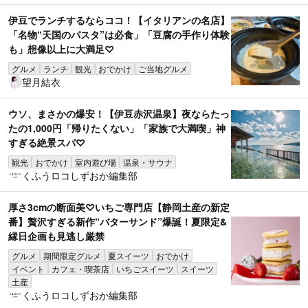
伊豆でランチするならココ！【イタリアンの名店】
「名物“天国のパスタ”は必食」「豆腐の手作り体験
も」想像以上に大満足♡
グルメ
ランチ
観光
おでかけ
ご当地グルメ
望月結衣
ウソ、まさかの爆安！【伊豆赤沢温泉】夜ならたっ
たの1,000円「帰りたくない」「家族で大満喫」神
すぎる絶景スパ♡
観光
おでかけ
室内遊び場
温泉・サウナ
くふうロコしずおか編集部
厚さ3cmの断面美♡いちご専門店【静岡土産の新定
番】贅沢すぎる新作“バターサンド”爆誕！夏限定&
縁日企画も見逃し厳禁
グルメ
期間限定グルメ
夏スイーツ
おでかけ
イベント
カフェ・喫茶店
いちごスイーツ
スイーツ
土産
くふうロコしずおか編集部