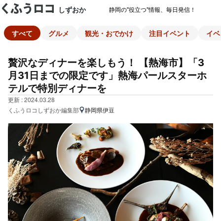
しずおか
静岡の"役立つ"情報、毎日発信！
すべて
グルメ
観光・おでかけ
注目イベント
イベ
贅沢なディナーを楽しもう！ 【熱海市】「3
月31日までの限定です」熱海パールスターホ
テルで特別ディナーを
更新 : 2024.03.28
くふうロコしずおか編集部
静岡県伊豆