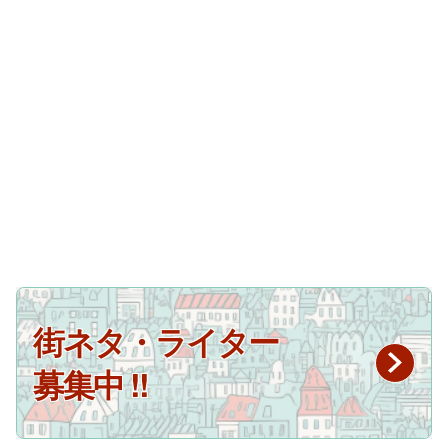
街ネタ・ライター
募集中 !!