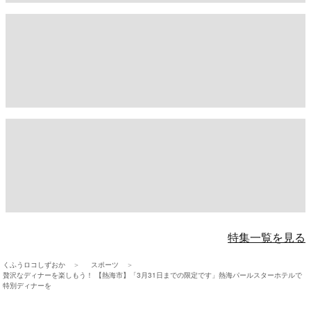
特集一覧を見る
くふうロコしずおか
スポーツ
贅沢なディナーを楽しもう！ 【熱海市】「3月31日までの限定です」熱海パールスターホテルで
特別ディナーを