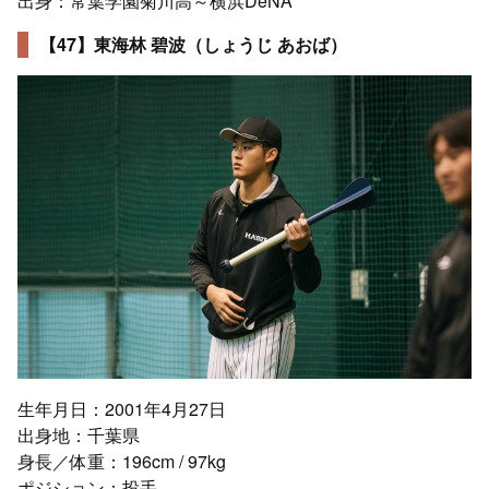
出身：常葉学園菊川高～横浜DeNA
【47】東海林 碧波（しょうじ あおば）
生年月日：2001年4月27日
出身地：千葉県
身長／体重：196cm / 97kg
ポジション：投手