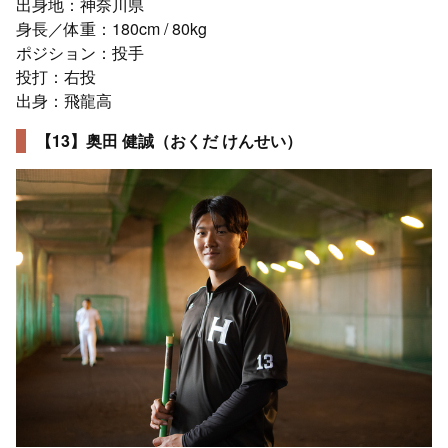
出身地：神奈川県
身長／体重：180cm / 80kg
ポジション：投手
投打：右投
出身：飛龍高
【13】奥田 健誠（おくだ けんせい）