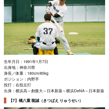
生年月日：1991年1月7日
出身地：神奈川県
身長／体重：180cm/85kg
ポジション：内野手
投打：右投左打
出身：横浜高～創価大～日本新薬～横浜DeNA～日本新薬
【7】橘八重 龍誠（きつばえ りゅうせい）