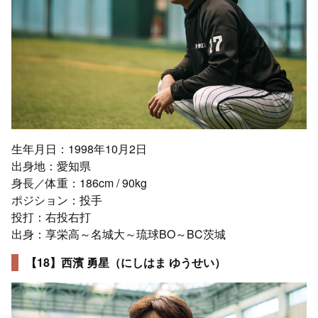
生年月日：1998年10月2日
出身地：愛知県
身長／体重：186cm / 90kg
ポジション：投手
投打：右投右打
出身：享栄高～名城大～琉球BO～BC茨城
【18】西濱 勇星（にしはま ゆうせい）