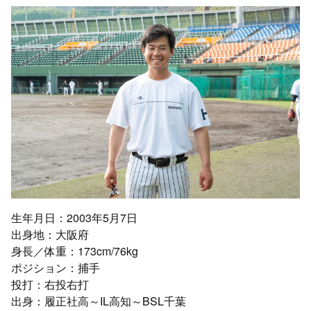
生年月日：2003年5月7日
出身地：大阪府
身長／体重：173cm/76kg
ポジション：捕手
投打：右投右打
出身：履正社高～IL高知～BSL千葉