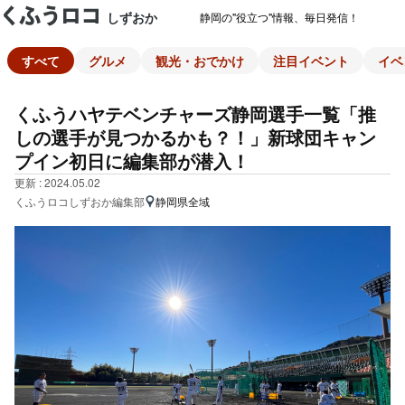
しずおか
静岡の"役立つ"情報、毎日発信！
すべて
グルメ
観光・おでかけ
注目イベント
イベ
くふうハヤテベンチャーズ静岡選手一覧「推
しの選手が見つかるかも？！」新球団キャン
プイン初日に編集部が潜入！
更新 : 2024.05.02
くふうロコしずおか編集部
静岡県全域