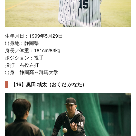
生年月日：1999年5月29日
出身地：静岡県
身長／体重：181cm/83kg
ポジション：投手
投打：右投右打
出身：静岡高～群馬大学
【16】奥田 域太（おくだ かなた）