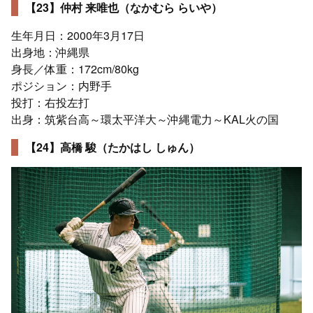
【23】仲村 来唯也（なかむら らいや）
生年月日：2000年3月17日
出身地：沖縄県
身長／体重：172cm/80kg
ポジション：内野手
投打：右投左打
出身：筑紫台高～環太平洋大～沖縄電力～KAL火の国
【24】高橋 駿（たかはし しゅん）