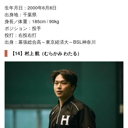
生年月日：2000年6月8日
出身地：千葉県
身長／体重：185cm / 90kg
ポジション：投手
投打：右投右打
出身：幕張総合高～東京経済大～BSL神奈川
【14】村上 航（むらかみ わたる）