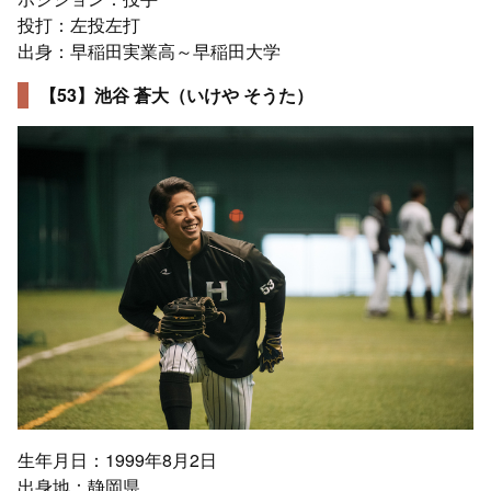
投打：左投左打
出身：早稲田実業高～早稲田大学
【53】池谷 蒼大（いけや そうた）
生年月日：1999年8月2日
出身地：静岡県