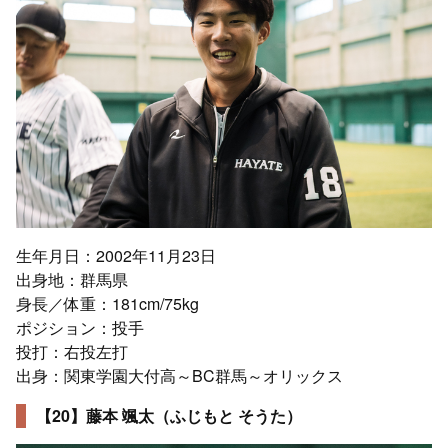
生年月日：2002年11月23日
出身地：群馬県
身長／体重：181cm/75kg
ポジション：投手
投打：右投左打
出身：関東学園大付高～BC群馬～オリックス
【20】藤本 颯太（ふじもと そうた）