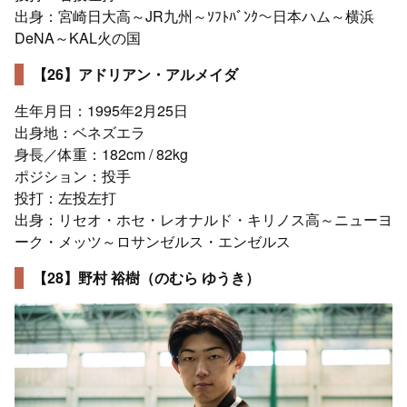
出身：宮崎日大高～JR九州～ｿﾌﾄﾊﾞﾝｸ～日本ハム～横浜
DeNA～KAL火の国
【26】アドリアン・アルメイダ
生年月日：1995年2月25日
出身地：ベネズエラ
身長／体重：182cm / 82kg
ポジション：投手
投打：左投左打
出身：リセオ・ホセ・レオナルド・キリノス高～ニューヨ
ーク・メッツ～ロサンゼルス・エンゼルス
【28】野村 裕樹（のむら ゆうき）