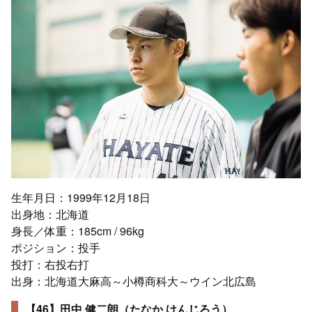
生年月日：1999年12月18日
出身地：北海道
身長／体重：185cm / 96kg
ポジション：投手
投打：右投右打
出身：北海道大麻高～小樽商科大～ウイン北広島
【46】田中 健二朗（たなか けんじろう）