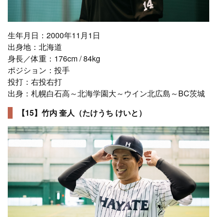
生年月日：2000年11月1日
出身地：北海道
身長／体重：176cm / 84kg
ポジション：投手
投打：右投右打
出身：札幌白石高～北海学園大～ウイン北広島～BC茨城
【15】竹内 奎人（たけうち けいと）