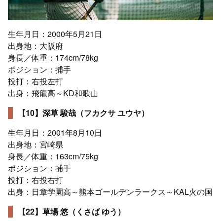
生年月日：2000年5月21日
出身地：大阪府
身長／体重：174cm/78kg
ポジション：捕手
投打：右投左打
出身：飛龍高～KD和歌山
【10】深草 駿哉（フカクサ ユウヤ）
生年月日：2001年8月10日
出身地：宮崎県
身長／体重：163cm/75kg
ポジション：捕手
投打：右投右打
出身：日章学園高～熊本ゴールデンラークス～KAL火の国
【22】草場 悠（くさば ゆう）