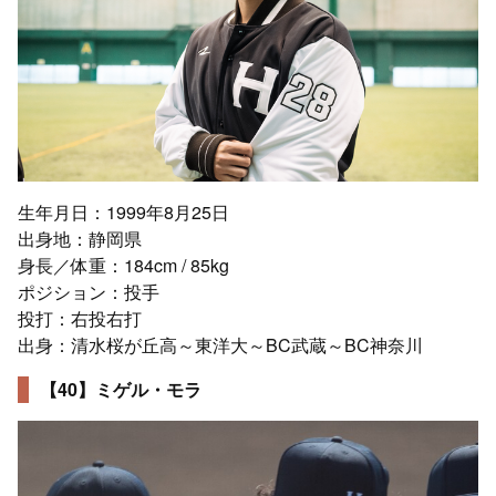
生年月日：1999年8月25日
出身地：静岡県
身長／体重：184cm / 85kg
ポジション：投手
投打：右投右打
出身：清水桜が丘高～東洋大～BC武蔵～BC神奈川
【40】ミゲル・モラ