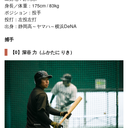
身長／体重：175cm / 83kg
ポジション：投手
投打：左投左打
出身：静岡高～ヤマハ～横浜DeNA
捕手
【0】深谷 力（ふかたに りき）