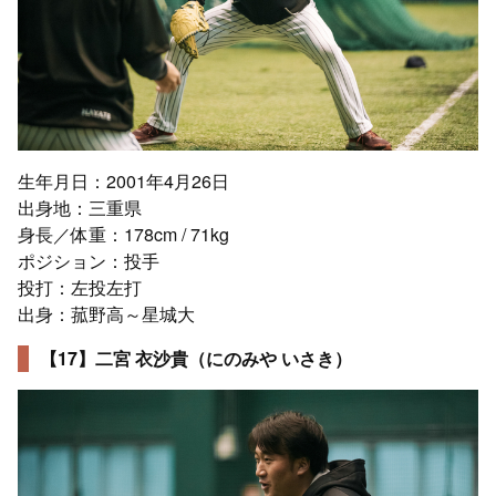
生年月日：2001年4月26日
出身地：三重県
身長／体重：178cm / 71kg
ポジション：投手
投打：左投左打
出身：菰野高～星城大
【17】二宮 衣沙貴（にのみや いさき）