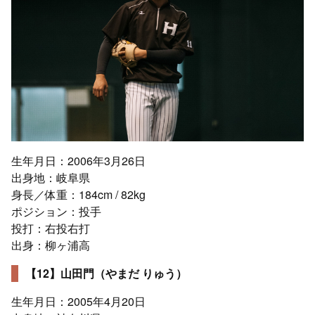
生年月日：2006年3月26日
出身地：岐阜県
身長／体重：184cm / 82kg
ポジション：投手
投打：右投右打
出身：柳ヶ浦高
【12】山田門（やまだ りゅう）
生年月日：2005年4月20日