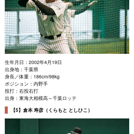
生年月日：2002年4月19日
出身地：千葉県
身長／体重：186cm/98kg
ポジション：内野手
投打：右投右打
出身：東海大相模高～千葉ロッテ
【5】倉本 寿彦（くらもと としひこ）