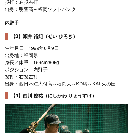
投打：右投右打
出身：明豊高～福岡ソフトバンク
内野手
【2】瀬井 裕紀（せい ひろき）
生年月日：1999年6月9日
出身地：福岡県
身長／体重：159cm/60kg
ポジション：内野手
投打：右投左打
出身：西日本短大付高～福岡大～KD堺～KAL火の国
【4】西川 僚祐（にしかわ りょうすけ）