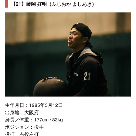
【21】藤岡 好明（ふじおか よしあき）
生年月日：1985年3月12日
出身地：大阪府
身長／体重：177cm / 83kg
ポジション：投手
投打：右投左打