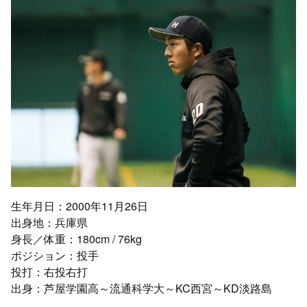
生年月日：2000年11月26日
出身地：兵庫県
身長／体重：180cm / 76kg
ポジション：投手
投打：右投右打
出身：芦屋学園高～流通科学大～KC西宮～KD淡路島