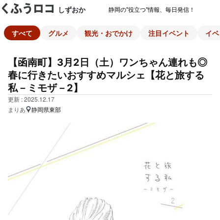
しずおか
静岡の"役立つ"情報、毎日発信！
すべて
グルメ
観光・おでかけ
注目イベント
イベ
【函南町】3月2日（土）ワンちゃん連れも◎
春に行きたいおすすめマルシェ【花と旅する
私－ミモザ－2】
更新 : 2025.12.17
まりあ
静岡県東部