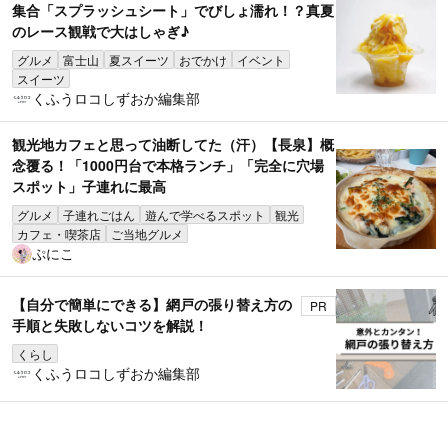
集合「スプラッシュシート」でびしょ濡れ！？真夏
のレース観戦で大はしゃぎ♪
グルメ
富士山
夏スイーツ
おでかけ
イベント
スイーツ
くふうロコしずおか編集部
観光地カフェと思って油断してた（汗）【長泉】概
念覆る！「1000円台で本格ランチ」「完全に穴場
スポット」子連れに最高
グルメ
子連れごはん
遊んで学べるスポット
観光
カフェ・喫茶店
ご当地グルメ
ぷにこ
【自分で簡単にできる】網戸の張り替え方の
PR
手順と失敗しないコツを解説！
くらし
くふうロコしずおか編集部