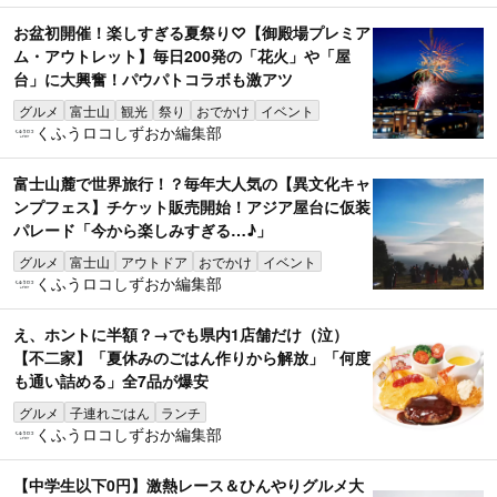
お盆初開催！楽しすぎる夏祭り♡【御殿場プレミア
ム・アウトレット】毎日200発の「花火」や「屋
台」に大興奮！パウパトコラボも激アツ
グルメ
富士山
観光
祭り
おでかけ
イベント
くふうロコしずおか編集部
富士山麓で世界旅行！？毎年大人気の【異文化キャ
ンプフェス】チケット販売開始！アジア屋台に仮装
パレード「今から楽しみすぎる…♪」
グルメ
富士山
アウトドア
おでかけ
イベント
くふうロコしずおか編集部
え、ホントに半額？→でも県内1店舗だけ（泣）
【不二家】「夏休みのごはん作りから解放」「何度
も通い詰める」全7品が爆安
グルメ
子連れごはん
ランチ
くふうロコしずおか編集部
【中学生以下0円】激熱レース＆ひんやりグルメ大