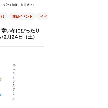
の"役立つ"情報、毎日発信！
かけ
注目イベント
イベント一覧
施設
子育て
スポ
！寒い冬にぴったり
♪2月24日（土）