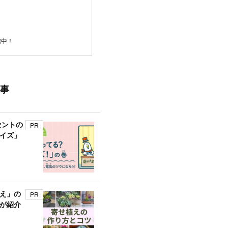
信中！
事
セントの
PR
イズ」
え」の
PR
が紹介