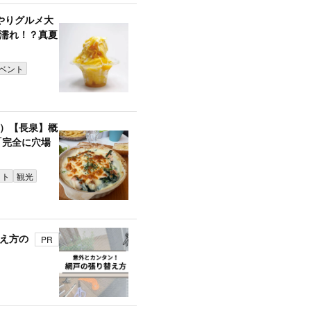
やりグルメ大
濡れ！？真夏
ベント
）【長泉】概
「完全に穴場
ット
観光
え方の
PR