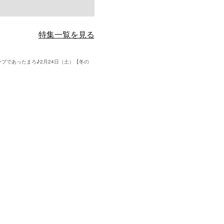
特集一覧を見る
プであったまろ♪2月24日（土）【冬の