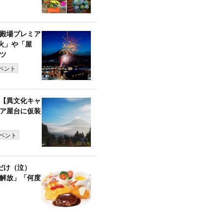
殿場プレミア
火」や「屋
ツ
ベント
【異文化キャ
ア屋台に仮装
ベント
だけ（泣）
解放」「何度