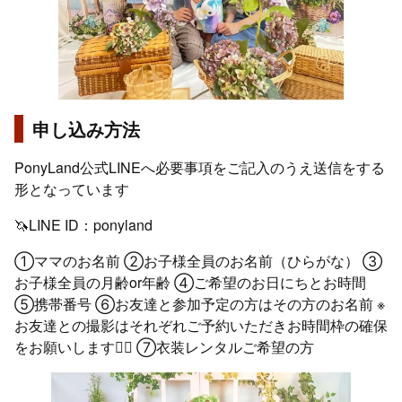
申し込み方法
PonyLand公式LINEへ必要事項をご記入のうえ送信をする
形となっています
🦄LINE ID：ponyland
①ママのお名前 ②お子様全員のお名前（ひらがな） ③
お子様全員の月齢or年齢 ④ご希望のお日にちとお時間
⑤携帯番号 ⑥お友達と参加予定の方はその方のお名前 ※
お友達との撮影はそれぞれご予約いただきお時間枠の確保
をお願いします🙇‍♀️ ⑦衣装レンタルご希望の方