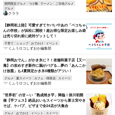
期間限定グルメ
つけ麺
ラーメン
ご当地グルメ
グルメ
クララ
【静岡初上陸】可愛すぎてヤバい♡あの「ペコちゃ
んの学校」が浜松に開校！超お得な限定お楽しみ袋
は売り切れ前に絶対ゲットして！
子育て
ショップ
おでかけ
イベント
くふうロコしずおか編集部
「静岡おでん」がかき氷に？！老舗和菓子店【又一
庵】の攻めすぎ新作に脳がバグる…夢の「あんこか
け放題」も♪夏限定かき氷5種類がアツい！
グルメ
夏スイーツ
カフェ・喫茶店
スイーツ
くふうロコしずおか編集部
“世界初” の甘～い「熟成焼き芋」降臨！掛川初開
催【芋フェス】絶品おいもスイーツから富士宮やき
そば、ケバブ、ピザまで全24店が大集合
グルメ
おでかけ
イベント
スイーツ