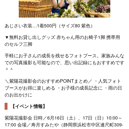
あじさい衣装…1着500円（サイズ80 紫色）
▼無料お貸し出しグッズ 赤ちゃん用のお椅子1脚 携帯用
のセルフ三脚
手軽にお子さんの成長を残せるフォトブース。家族みんな
での写真撮影も可能なので、思い出記録にもおすすめです
＾＾
＼紫陽花撮影会のおすすめPOINTまとめ／ ・人気フォト
ブースがお得に楽しめる ・お子様の成長記念に ・雨の日
のお出かけに
【イベント情報】
紫陽花撮影会 日時／6月16日（土）、17日（日）10:00～
17:00 会場／寿月すみたや（静岡県浜松市中区連尺町309-