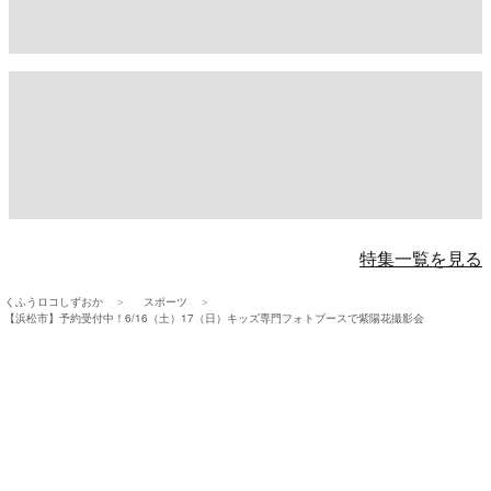
特集一覧を見る
くふうロコしずおか
スポーツ
【浜松市】予約受付中！6/16（土）17（日）キッズ専門フォトブースで紫陽花撮影会