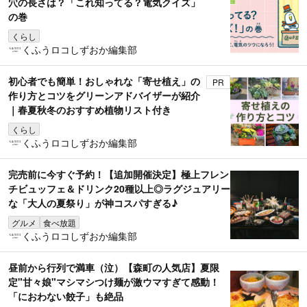
穴の長さは？「これ知ってる？電気クイズ」
の巻
くらし
くふうロコしずおか編集部
初心者でも簡単！おしゃれな「寄せ植え」の
PR
作り方とコツをグリーンアドバイザーが紹介
｜春夏秋冬のおすすめ植物リスト付き
くらし
くふうロコしずおか編集部
完売前に今すぐ予約！【追加開催決定】極上フレン
チビュッフェ＆ドリンク20種以上◎ラグジュアリー
な「大人の夏祭り」が神コスパすぎる♪
グルメ
食べ放題
くふうロコしずおか編集部
昼前から行列で満車（泣）【森町の人気店】夏限
定"甘々娘"マシマシつけ麺が激ウマすぎて感動！
「におわない餃子」も絶品