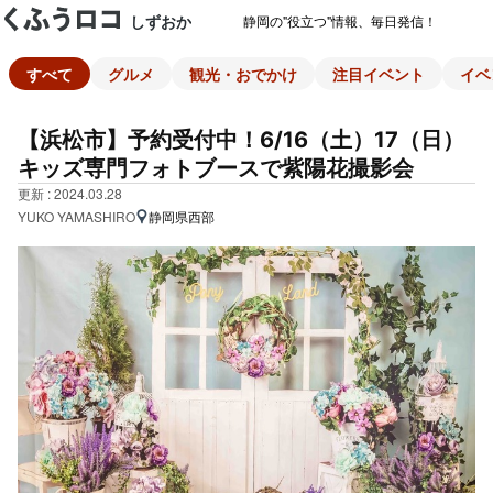
しずおか
静岡の"役立つ"情報、毎日発信！
すべて
グルメ
観光・おでかけ
注目イベント
イベ
【浜松市】予約受付中！6/16（土）17（日）
キッズ専門フォトブースで紫陽花撮影会
更新 : 2024.03.28
YUKO YAMASHIRO
静岡県西部