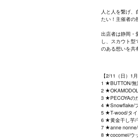
人と人を繋げ、
たい！主催者の
出店者は静岡・
し、スカウト型
のある想いを共
【2/11（日）
1 ★BUTTON
2 ★OKAMO
3 ★PECOYA
4 ★Snowfla
5 ★T-wood/
6 ★黄金干し芋
7 ★anne no
8 ★cocomei