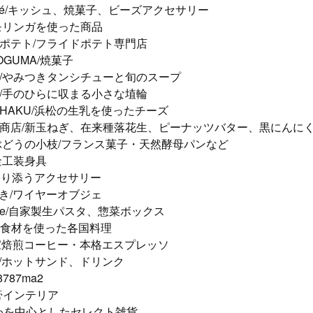
 café/キッシュ、焼菓子、ビーズアクセサリー
/モリンガを使った商品
スポテト/フライドポテト専門店
OGUMA/焼菓子
ぼ/やみつきタンシチューと旬のスープ
ア/手のひらに収まる小さな埴輪
房HAKU/浜松の生乳を使ったチーズ
村松商店/新玉ねぎ、在来種落花生、ピーナッツバター、黒にんに
 ぶどうの小枝/フランス菓子・天然酵母パンなど
/金工装身具
常に寄り添うアクセサリー
んき/ワイヤーオブジェ
a Felice/自家製生パスタ、惣菜ボックス
/遠州の食材を使った各国料理
自家焙煎コーヒー・本格エスプレッソ
ド/ホットサンド、ドリンク
8787ma2
/石膏インテリア
/うつわを中心としたセレクト雑貨