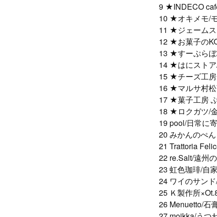
9 ★INDECO
10 ★オキメモ
11 ★ジェーム
12 ★お菓子のK
13 ★すーぷら
14 ★はにスト
15 ★チーズ工
16 ★マルサ
17 ★菓子工房
18 ★ロクガツ
19 pool/日
20 みかんのぺ
21 Trattori
22 re.Salt
23 虹色珈琲/
24 ワイのサン
25 Ｋ製作所×Ot.
26 Menuetto
27 moikka