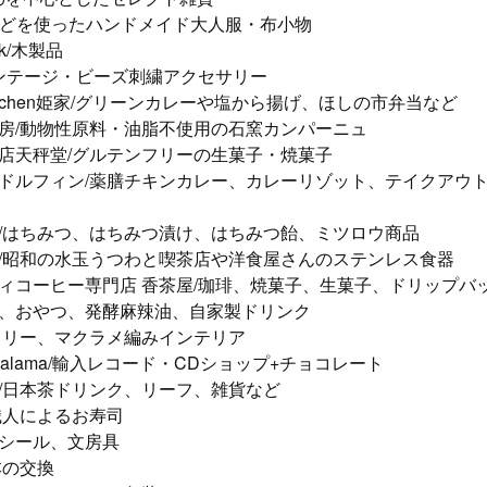
リネンなどを使ったハンドメイド大人服・布小物
ork/木製品
u/ヴィンテージ・ビーズ刺繍アクセサリー
kitchen姫家/グリーンカレーや塩から揚げ、ほしの市弁当など
工房/動物性原料・油脂不使用の石窯カンパーニュ
子店天秤堂/グルテンフリーの生菓子・焼菓子
ットドルフィン/薬膳チキンカレー、カレーリゾット、テイクアウ
ム/はちみつ、はちみつ漬け、はちみつ飴、ミツロウ商品
店/昭和の水玉うつわと喫茶店や洋食屋さんのステンレス食器
ティコーヒー専門店 香茶屋/珈琲、焼菓子、生菓子、ドリップバ
 お弁当、おやつ、発酵麻辣油、自家製ドリンク
ペストリー、マクラメ編みインテリア
n Oomalama/輸入レコード・CDショップ+チョコレート
輔/日本茶ドリンク、リーフ、雑貨など
司職人によるお寿司
/シール、文房具
本の交換