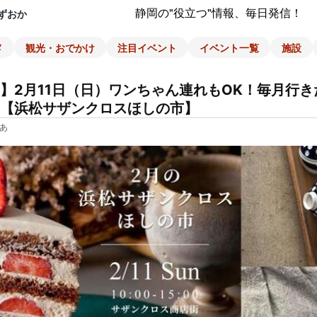
静岡の"役立つ"情報、毎日発信！
ずおか
メ
観光・おでかけ
注目イベント
イベント一覧
施設
】2月11日（日）ワンちゃん連れもOK！毎月行
【浜松サザンクロスほしの市】
あ