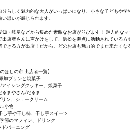
自分らしく魅力的な大人がいっぱいになり、小さな子どもや学
熱い思いが感じられます。
愛知・岐阜などから集めた素敵なお店が並びます！ 魅力的なマ
で出店者さんに声かけをして、浜松を拠点に活動されている方
有できる方が出店！だから、どのお店も魅力的でまた来たくな
1月のほしの市 出店者一覧】
/無添加プリンと焼菓子
DOL/アイシングクッキー、焼菓子
のだるまやさん/だるま
ke/プリン、シュークリーム
タイル小物
/干し芋や干し柿、干し芋スイーツ
nne/季節のマフィン、ドリンク
/ウッドバーニング