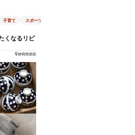
子育て
スポーツ
くらし
マネー
チラシ
自治体
きたくなるリピ
静岡県西部