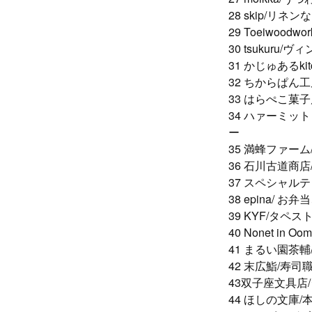
28 skip/
29 Toeiwoodw
30 tsukur
31 かじゅある
32 ちからぱん
33 はらぺこ菓
34 ハァーミ
ー
35 満蜂ファー
36 石川古道商
37 スペシャル
38 epina/
39 KYF/タ
40 Nonet i
41 まるい園茶
42 末広鮨/寿
43双子座文具店
44 ほしの文庫/