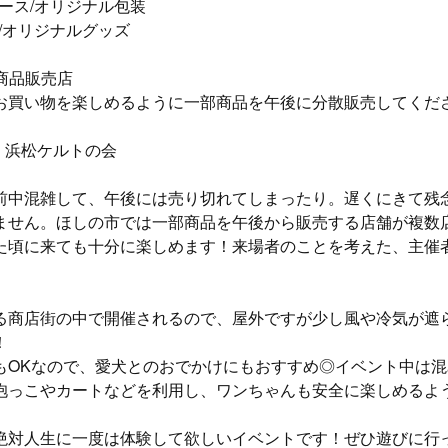
ブース/オリジナル包装
部/オリジナルグッズ
商品販売店
お買い物を楽しめるように一部商品を午後に分散販売してくだ
IVE】浜松ケルトの会
前中混雑して、午後には売り切れてしまったり。遅くにきて残
ません。ほしの市では一部商品を午後から販売する店舗が複数
た頃に来ても十分に楽しめます！来場者のことを考えた、主催
る商店街の中で開催されるので、屋外ですが少し風や冷気が遮
！
もOKなので、愛犬とのおでかけにもおすすめ◎イベント中は
抱っこやカートなどを利用し、ワンちゃんも安全に楽しめるよ
絶対人生に一度は体験して欲しいイベントです！ぜひ遊びに行