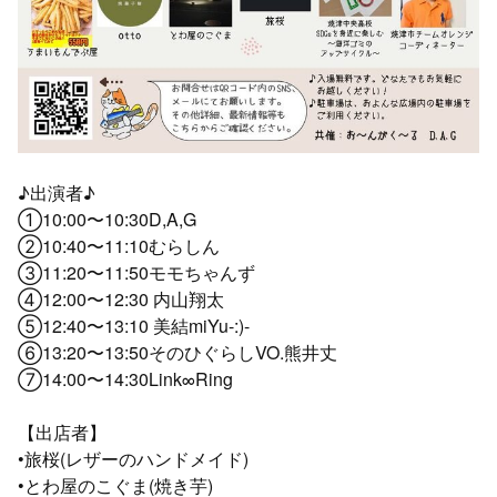
♪出演者♪
①10:00〜10:30D,A,G
②10:40〜11:10むらしん
③11:20〜11:50モモちゃんず
④12:00〜12:30 内山翔太
⑤12:40〜13:10 美結miYu-:)-
⑥13:20〜13:50そのひぐらしVO.熊井丈
⑦14:00〜14:30Link∞Ring
【出店者】
•旅桜(レザーのハンドメイド)
•とわ屋のこぐま(焼き芋)