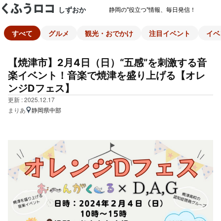
しずおか
静岡の"役立つ"情報、毎日発信！
すべて
グルメ
観光・おでかけ
注目イベント
イベ
【焼津市】2月4日（日）“五感”を刺激する音
楽イベント！音楽で焼津を盛り上げる【オレ
ンジDフェス】
更新 : 2025.12.17
まりあ
静岡県中部