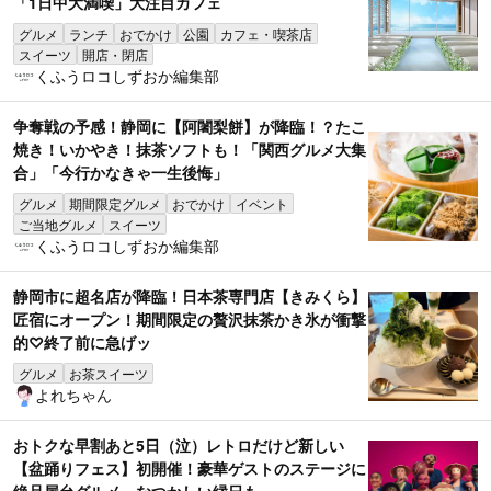
「1日中大満喫」大注目カフェ
グルメ
ランチ
おでかけ
公園
カフェ・喫茶店
スイーツ
開店・閉店
くふうロコしずおか編集部
争奪戦の予感！静岡に【阿闍梨餅】が降臨！？たこ
焼き！いかやき！抹茶ソフトも！「関西グルメ大集
合」「今行かなきゃ一生後悔」
グルメ
期間限定グルメ
おでかけ
イベント
ご当地グルメ
スイーツ
くふうロコしずおか編集部
静岡市に超名店が降臨！日本茶専門店【きみくら】
匠宿にオープン！期間限定の贅沢抹茶かき氷が衝撃
的♡終了前に急げッ
グルメ
お茶スイーツ
よれちゃん
おトクな早割あと5日（泣）レトロだけど新しい
【盆踊りフェス】初開催！豪華ゲストのステージに