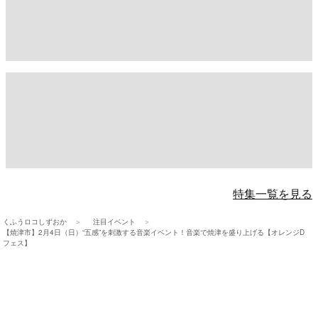
特集一覧を見る
くふうロコしずおか
注目イベント
【焼津市】2月4日（日）“五感”を刺激する音楽イベント！音楽で焼津を盛り上げる【オレンジD
フェス】