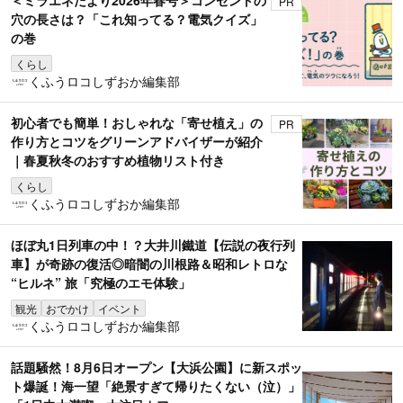
＜ミラエネだより2026年春号＞コンセントの
PR
穴の長さは？「これ知ってる？電気クイズ」
の巻
くらし
くふうロコしずおか編集部
初心者でも簡単！おしゃれな「寄せ植え」の
PR
作り方とコツをグリーンアドバイザーが紹介
｜春夏秋冬のおすすめ植物リスト付き
くらし
くふうロコしずおか編集部
ほぼ丸1日列車の中！？大井川鐵道【伝説の夜行列
車】が奇跡の復活◎暗闇の川根路＆昭和レトロな
“ヒルネ” 旅「究極のエモ体験」
観光
おでかけ
イベント
くふうロコしずおか編集部
話題騒然！8月6日オープン【大浜公園】に新スポッ
ト爆誕！海一望「絶景すぎて帰りたくない（泣）」