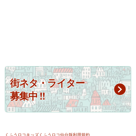
街ネタ・ライター
募集中 !!
くふうロコキッズ
くふうロコ仙台版
利用規約