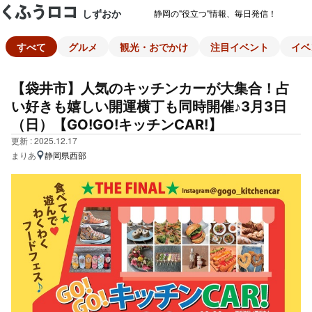
しずおか
静岡の"役立つ"情報、毎日発信！
すべて
グルメ
観光・おでかけ
注目イベント
イベ
【袋井市】人気のキッチンカーが大集合！占
い好きも嬉しい開運横丁も同時開催♪3月3日
（日）【GO!GO!キッチンCAR!】
更新 : 2025.12.17
まりあ
静岡県西部