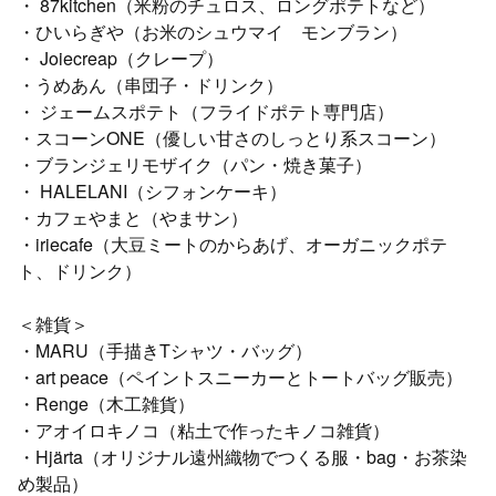
・ 87kitchen（米粉のチュロス、ロングポテトなど）
・ひいらぎや（お米のシュウマイ モンブラン）
・ Joiecreap（クレープ）
・うめあん（串団子・ドリンク）
・ ジェームスポテト（フライドポテト専門店）
・スコーンONE（優しい甘さのしっとり系スコーン）
・ブランジェリモザイク（パン・焼き菓子）
・ HALELANI（シフォンケーキ）
・カフェやまと（やまサン）
・iriecafe（大豆ミートのからあげ、オーガニックポテ
ト、ドリンク）
＜雑貨＞
・MARU（手描きTシャツ・バッグ）
・art peace（ペイントスニーカーとトートバッグ販売）
・Renge（木工雑貨）
・アオイロキノコ（粘土で作ったキノコ雑貨）
・Hjärta（オリジナル遠州織物でつくる服・bag・お茶染
め製品）