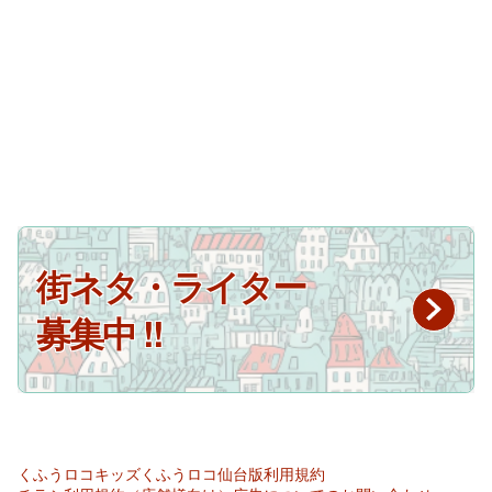
街ネタ・ライター
募集中 !!
くふうロコキッズ
くふうロコ仙台版
利用規約