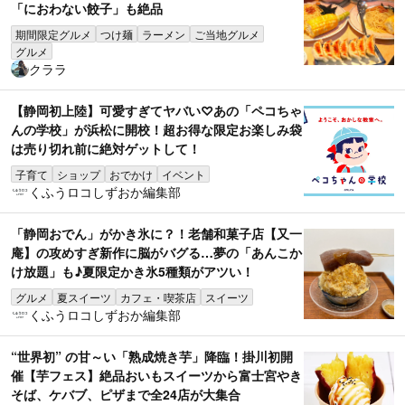
「におわない餃子」も絶品
期間限定グルメ
つけ麺
ラーメン
ご当地グルメ
グルメ
クララ
【静岡初上陸】可愛すぎてヤバい♡あの「ペコちゃ
んの学校」が浜松に開校！超お得な限定お楽しみ袋
は売り切れ前に絶対ゲットして！
子育て
ショップ
おでかけ
イベント
くふうロコしずおか編集部
「静岡おでん」がかき氷に？！老舗和菓子店【又一
庵】の攻めすぎ新作に脳がバグる…夢の「あんこか
け放題」も♪夏限定かき氷5種類がアツい！
グルメ
夏スイーツ
カフェ・喫茶店
スイーツ
くふうロコしずおか編集部
“世界初” の甘～い「熟成焼き芋」降臨！掛川初開
催【芋フェス】絶品おいもスイーツから富士宮やき
そば、ケバブ、ピザまで全24店が大集合