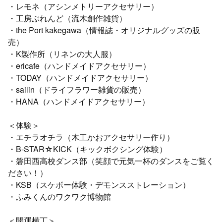
・レモネ（アシンメトリーアクセサリー）
・工房ぶれんど（流木創作雑貨）
・the Port kakegawa（情報誌・オリジナルグッズの販
売）
・K製作所（リネンの大人服）
・ericafe（ハンドメイドアクセサリー）
・TODAY（ハンドメイドアクセサリー）
・sailin（ドライフラワー雑貨の販売）
・HANA（ハンドメイドアクセサリー）
＜体験＞
・エチラオチラ（木工かおアクセサリー作り）
・B-STAR☆KICK（キックボクシング体験）
・磐田西高校ダンス部（笑顔で元気一杯のダンスをご覧く
ださい！）
・KSB（スケボー体験・デモンスストレーション）
・ふみくんのワクワク博物館
＜開運横丁＞