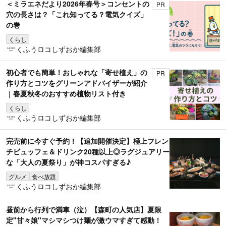
＜ミラエネだより2026年春号＞コンセントの
PR
穴の長さは？「これ知ってる？電気クイズ」
の巻
くらし
くふうロコしずおか編集部
初心者でも簡単！おしゃれな「寄せ植え」の
PR
作り方とコツをグリーンアドバイザーが紹介
｜春夏秋冬のおすすめ植物リスト付き
くらし
くふうロコしずおか編集部
完売前に今すぐ予約！【追加開催決定】極上フレン
チビュッフェ＆ドリンク20種以上◎ラグジュアリー
な「大人の夏祭り」が神コスパすぎる♪
グルメ
食べ放題
くふうロコしずおか編集部
昼前から行列で満車（泣）【森町の人気店】夏限
定"甘々娘"マシマシつけ麺が激ウマすぎて感動！