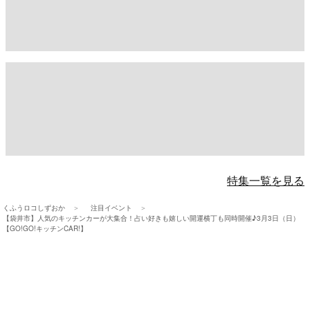
特集一覧を見る
くふうロコしずおか
注目イベント
【袋井市】人気のキッチンカーが大集合！占い好きも嬉しい開運横丁も同時開催♪3月3日（日）
【GO!GO!キッチンCAR!】