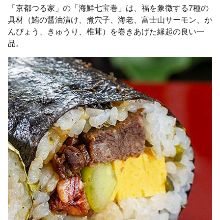
「京都つる家」の「海鮮七宝巻」は、福を象徴する7種の
具材（鮪の醤油漬け、煮穴子、海老、富士山サーモン、か
んぴょう、きゅうり、椎茸）を巻きあげた縁起の良い一
品。