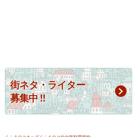
街ネタ・ライター
募集中 !!
くふうロコキッズ
くふうロコ仙台版
利用規約