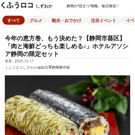
しずおか
静岡の"役立つ"情報、毎日発信！
すべて
グルメ
観光・おでかけ
注目イベント
イベ
今年の恵方巻、もう決めた？【静岡市葵区】
「肉と海鮮どっちも楽しめる♪」ホテルアソシ
ア静岡の限定セット
更新 : 2025.12.17
くふうロコしずおか編集部
静岡県中部