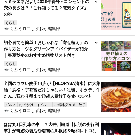
＜ミラエネだより2026年春号＞コンセントの
PR
穴の長さは？「これ知ってる？電気クイズ」
の巻
くらし
くふうロコしずおか編集部
初心者でも簡単！おしゃれな「寄せ植え」の
PR
作り方とコツをグリーンアドバイザーが紹介
｜春夏秋冬のおすすめ植物リスト付き
くらし
くふうロコしずおか編集部
全国のウマい餃子14店が【NEOPASA清水】に大集
結！浜松・宇都宮だけじゃない！牡蠣、ホタテ、牛
たん…変わり種まで◎超人気餃子を食べ比べ♪
グルメ
おでかけ
イベント
ご当地グルメ
餃子
くふうロコしずおか編集部
ほぼ丸1日列車の中！？大井川鐵道【伝説の夜行列
車】が奇跡の復活◎暗闇の川根路＆昭和レトロな