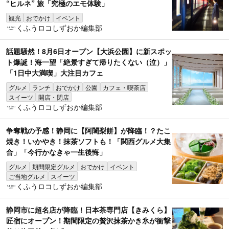
“ヒルネ” 旅「究極のエモ体験」
観光
おでかけ
イベント
くふうロコしずおか編集部
話題騒然！8月6日オープン【大浜公園】に新スポッ
ト爆誕！海一望「絶景すぎて帰りたくない（泣）」
「1日中大満喫」大注目カフェ
グルメ
ランチ
おでかけ
公園
カフェ・喫茶店
スイーツ
開店・閉店
くふうロコしずおか編集部
争奪戦の予感！静岡に【阿闍梨餅】が降臨！？たこ
焼き！いかやき！抹茶ソフトも！「関西グルメ大集
合」「今行かなきゃ一生後悔」
グルメ
期間限定グルメ
おでかけ
イベント
ご当地グルメ
スイーツ
くふうロコしずおか編集部
静岡市に超名店が降臨！日本茶専門店【きみくら】
匠宿にオープン！期間限定の贅沢抹茶かき氷が衝撃