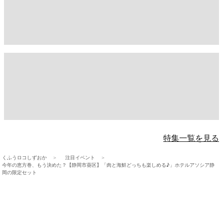
特集一覧を見る
くふうロコしずおか
注目イベント
今年の恵方巻、もう決めた？【静岡市葵区】「肉と海鮮どっちも楽しめる♪」ホテルアソシア静
岡の限定セット