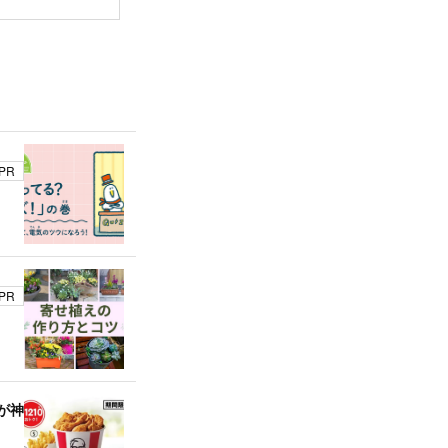
PR
PR
が神