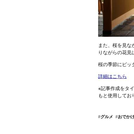
また、桜を見な
りながらの花見
桜の季節にピッ
詳細はこちら
※記事作成をタ
もと使用してお
#
グルメ
#
おでか