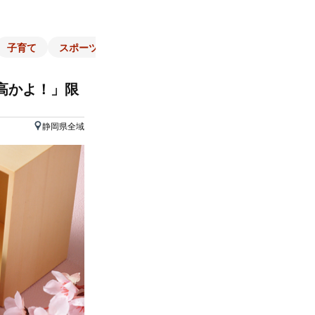
子育て
スポーツ
くらし
マネー
チラシ
自治体
高かよ！」限
静岡県全域