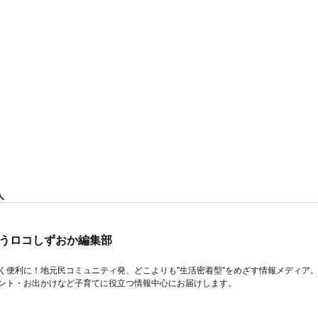
人
うロコしずおか編集部
く便利に！地元民コミュニティ発、どこよりも"生活密着型"をめざす情報メディア
ント・お出かけなど子育てに役立つ情報中心にお届けします。