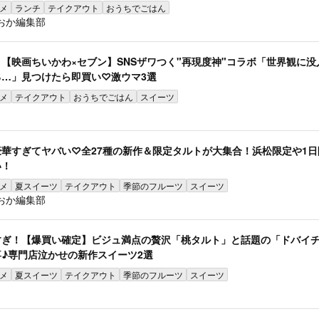
メ
ランチ
テイクアウト
おうちでごはん
おか編集部
【映画ちいかわ×セブン】SNSザワつく"再現度神"コラボ「世界観に没
…」見つけたら即買い♡激ウマ3選
メ
テイクアウト
おうちでごはん
スイーツ
華すぎてヤバい♡全27種の新作＆限定タルトが大集合！浜松限定や1日
い！
メ
夏スイーツ
テイクアウト
季節のフルーツ
スイーツ
おか編集部
すぎ！【爆買い確定】ビジュ満点の贅沢「桃タルト」と話題の「ドバイ
♪専門店泣かせの新作スイーツ2選
メ
夏スイーツ
テイクアウト
季節のフルーツ
スイーツ