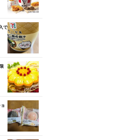
入で
限
チョ