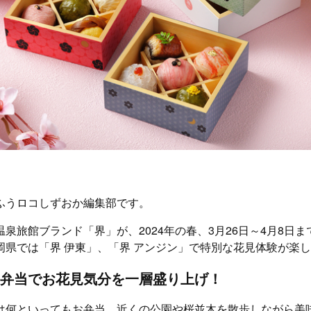
ふうロコしずおか編集部です。
泉旅館ブランド「界」が、2024年の春、3月26日～4月8日
岡県では「界 伊東」、「界 アンジン」で特別な花見体験が楽
弁当でお花見気分を一層盛り上げ！
は何といってもお弁当。近くの公園や桜並木を散歩しながら美