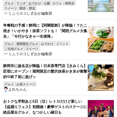
グルメ
ランチ
おでかけ
公園
カフェ・喫茶店
スイーツ
開店・閉店
くふうロコしずおか編集部
争奪戦の予感！静岡に【阿闍梨餅】が降臨！？たこ
焼き！いかやき！抹茶ソフトも！「関西グルメ大集
合」「今行かなきゃ一生後悔」
グルメ
期間限定グルメ
おでかけ
イベント
ご当地グルメ
スイーツ
くふうロコしずおか編集部
静岡市に超名店が降臨！日本茶専門店【きみくら】
匠宿にオープン！期間限定の贅沢抹茶かき氷が衝撃
的♡終了前に急げッ
グルメ
お茶スイーツ
よれちゃん
おトクな早割あと5日（泣）レトロだけど新しい
【盆踊りフェス】初開催！豪華ゲストのステージに
絶品屋台グルメ、なつかしい縁日も