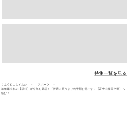
特集一覧を見る
くふうロコしずおか
スポーツ
毎年爆売れの【福袋】が今年も登場！「普通に買うより約半額お得です」【富士山静岡空港】へ
急げ！