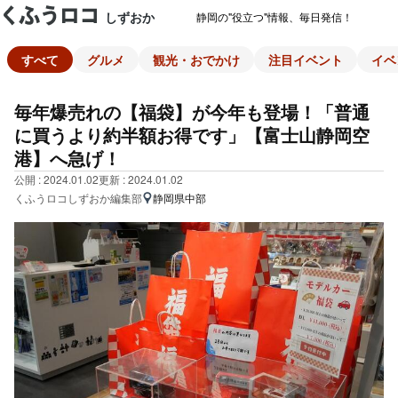
しずおか
静岡の"役立つ"情報、毎日発信！
すべて
グルメ
観光・おでかけ
注目イベント
イベ
毎年爆売れの【福袋】が今年も登場！「普通
に買うより約半額お得です」【富士山静岡空
港】へ急げ！
公開 : 2024.01.02
更新 : 2024.01.02
くふうロコしずおか編集部
静岡県中部