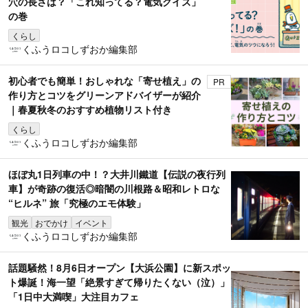
穴の長さは？「これ知ってる？電気クイズ」
の巻
くらし
くふうロコしずおか編集部
初心者でも簡単！おしゃれな「寄せ植え」の
PR
作り方とコツをグリーンアドバイザーが紹介
｜春夏秋冬のおすすめ植物リスト付き
くらし
くふうロコしずおか編集部
ほぼ丸1日列車の中！？大井川鐵道【伝説の夜行列
車】が奇跡の復活◎暗闇の川根路＆昭和レトロな
“ヒルネ” 旅「究極のエモ体験」
観光
おでかけ
イベント
くふうロコしずおか編集部
話題騒然！8月6日オープン【大浜公園】に新スポッ
ト爆誕！海一望「絶景すぎて帰りたくない（泣）」
「1日中大満喫」大注目カフェ