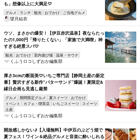
も」想像以上に大満足♡
グルメ
ランチ
観光
おでかけ
ご当地グルメ
望月結衣
ウソ、まさかの爆安！【伊豆赤沢温泉】夜ならたっ
たの1,000円「帰りたくない」「家族で大満喫」神
すぎる絶景スパ♡
観光
おでかけ
室内遊び場
温泉・サウナ
くふうロコしずおか編集部
厚さ3cmの断面美♡いちご専門店【静岡土産の新定
番】贅沢すぎる新作“バターサンド”爆誕！夏限定&
縁日企画も見逃し厳禁
グルメ
期間限定グルメ
夏スイーツ
おでかけ
イベント
カフェ・喫茶店
いちごスイーツ
スイーツ
土産
くふうロコしずおか編集部
開放感しかない♪【入場無料】中伊豆のぶどう畑で
夏フェス！ワイン＆絶品グルメと音楽に酔いしれる