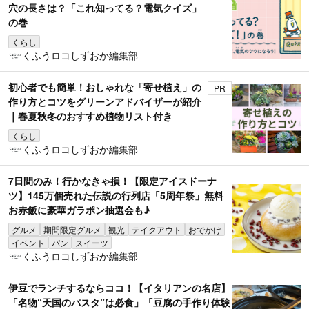
穴の長さは？「これ知ってる？電気クイズ」
の巻
くらし
くふうロコしずおか編集部
初心者でも簡単！おしゃれな「寄せ植え」の
PR
作り方とコツをグリーンアドバイザーが紹介
｜春夏秋冬のおすすめ植物リスト付き
くらし
くふうロコしずおか編集部
7日間のみ！行かなきゃ損！【限定アイスドーナ
ツ】145万個売れた伝説の行列店「5周年祭」無料
お赤飯に豪華ガラポン抽選会も♪
グルメ
期間限定グルメ
観光
テイクアウト
おでかけ
イベント
パン
スイーツ
くふうロコしずおか編集部
伊豆でランチするならココ！【イタリアンの名店】
「名物“天国のパスタ”は必食」「豆腐の手作り体験