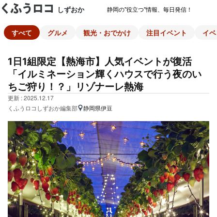
しずおか
静岡の"役立つ"情報、毎日発信！
すべて
グルメ
観光・おでかけ
注目イベント
イベ
1日1組限定【熱海市】人気イベントが復活
「イルミネーション輝くハウスで行う夜のい
ちご狩り！？」リゾナーレ熱海
更新 : 2025.12.17
くふうロコしずおか編集部
静岡県伊豆