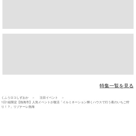
特集一覧を見る
くふうロコしずおか
注目イベント
1日1組限定【熱海市】人気イベントが復活「イルミネーション輝くハウスで行う夜のいちご狩
り！？」リゾナーレ熱海