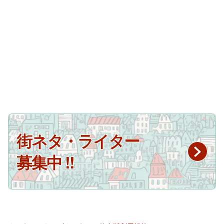
街ネタ・ライター
募集中 !!