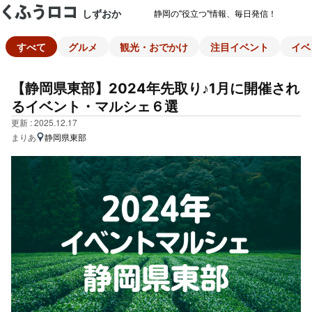
しずおか
静岡の"役立つ"情報、毎日発信！
すべて
グルメ
観光・おでかけ
注目イベント
イベ
【静岡県東部】2024年先取り♪1月に開催され
るイベント・マルシェ６選
更新 : 2025.12.17
まりあ
静岡県東部