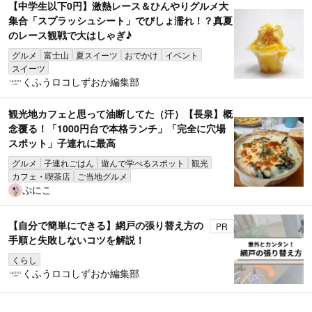
【中学生以下0円】激熱レース＆ひんやりグルメ大
集合「スプラッシュシート」でびしょ濡れ！？真夏
のレース観戦で大はしゃぎ♪
グルメ
富士山
夏スイーツ
おでかけ
イベント
スイーツ
くふうロコしずおか編集部
観光地カフェと思って油断してた（汗）【長泉】概
念覆る！「1000円台で本格ランチ」「完全に穴場
スポット」子連れに最高
グルメ
子連れごはん
遊んで学べるスポット
観光
カフェ・喫茶店
ご当地グルメ
ぷにこ
【自分で簡単にできる】網戸の張り替え方の
PR
手順と失敗しないコツを解説！
くらし
くふうロコしずおか編集部