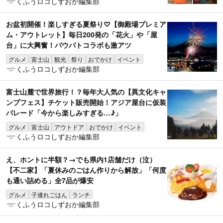
くふうロコしずおか編集部
お盆初開催！楽しすぎる夏祭り♡【御殿場プレミア
ム・アウトレット】毎日200発の「花火」や「屋
台」に大興奮！パウパトコラボも激アツ
グルメ
富士山
観光
祭り
おでかけ
イベント
くふうロコしずおか編集部
富士山麓で世界旅行！？毎年大人気の【異文化キャ
ンプフェス】チケット販売開始！アジア屋台に仮装
パレード「今から楽しみすぎる…♪」
グルメ
富士山
アウトドア
おでかけ
イベント
くふうロコしずおか編集部
え、ホントに半額？→でも県内1店舗だけ（泣）
【不二家】「夏休みのごはん作りから解放」「何度
も通い詰める」全7品が爆安
グルメ
子連れごはん
ランチ
くふうロコしずおか編集部