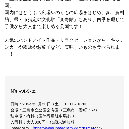
園。
園内にはどうぶつ広場やのりもの広場をはじめ、郷土資料
館、県・市指定の文化財「楽寿館」もあり、四季を通じて
子供から大人まで楽しめる公園です！
人気のハンドメイド作品・リラクゼーションから、キッチ
ンカーや露店やお菓子など、美味しいものも食べられま
す！！
N'sマルシェ
日時：2024年1月20日（土）10:00～16:00
会場：三島市立公園楽寿園（三島市一番町19-3）
駐車場：有料（園外専用駐車場あり）
入園料：大人300円・15歳未満無料
Instagram：
https://www.instagram.com/nsmarche/