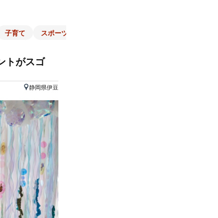
子育て
スポーツ
くらし
マネー
チラシ
自治体
ントがスゴ
静岡県伊豆