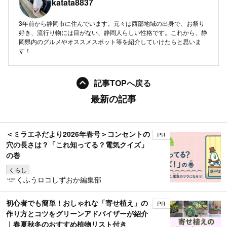
katata8837
3年前から静岡市に住んでいます。元々は西部地域の出身で、お祭り
好き、流行り物には目がない、静岡人らしい性格です。これから、静
岡県内のグルメやオススメスポット等を紹介していけたらと思いま
す！
記事TOPへ戻る
最新の記事
＜ミラエネだより2026年春号＞コンセントの
PR
穴の長さは？「これ知ってる？電気クイズ」
の巻
くらし
くふうロコしずおか編集部
初心者でも簡単！おしゃれな「寄せ植え」の
PR
作り方とコツをグリーンアドバイザーが紹介
｜春夏秋冬のおすすめ植物リスト付き