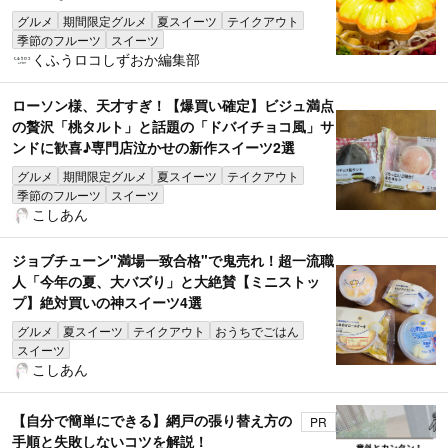
グルメ
期間限定グルメ
夏スイーツ
テイクアウト
季節のフルーツ
スイーツ
くふうロコしずおか編集部
ローソン様、天才すぎ！【爆買い確定】ビジュ満点
の贅沢「桃タルト」と話題の「ドバイチョコ風」サ
ンドに歓喜♪専門店泣かせの新作スイーツ2選
グルメ
期間限定グルメ
夏スイーツ
テイクアウト
季節のフルーツ
スイーツ
こしあん
ジョブチューン"満場一致合格"で鬼売れ！超一流職
人「今年の夏、大バズり」と大絶賛【ミニストッ
プ】絶対買いの神スイーツ4選
グルメ
夏スイーツ
テイクアウト
おうちでごはん
スイーツ
こしあん
【自分で簡単にできる】網戸の張り替え方の
PR
手順と失敗しないコツを解説！