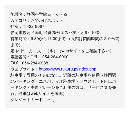
施設名：静岡科学館る・く・る
カテゴリ：おでかけスポット
住所：〒422-8067
静岡市駿河区南町14番25号エスパティオ8～10階
営業時間：9:30から17:00まで （入館は閉館時間の３０分前
まで）
定 休 日：月、火、（水）（webサイトをご確認下さい）
電話番号：TEL 054-284-6960
FAX：054-284-6988
ウェブサイト：
https://www.rukuru.jp/index.php
駐車場：専用のものはなし。近隣の駐車場を使用（静岡駅
北パーキング・エスパティオ駐車場・サウスポット伊伝パ
ーキング・中西ガレージをご利用の方は、サービス券を発
行。詳細はwebサイトを確認）
クレジットカード：不可