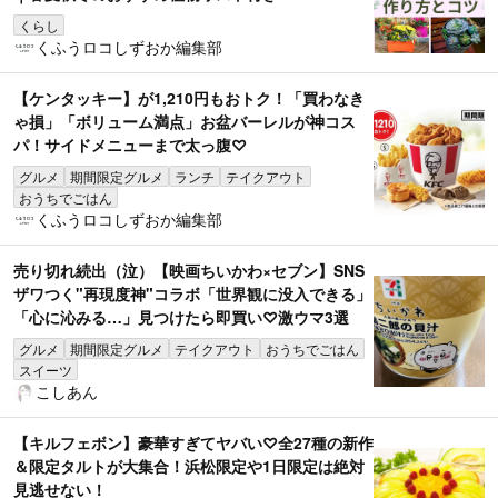
くらし
くふうロコしずおか編集部
【ケンタッキー】が1,210円もおトク！「買わなき
ゃ損」「ボリューム満点」お盆バーレルが神コス
パ！サイドメニューまで太っ腹♡
グルメ
期間限定グルメ
ランチ
テイクアウト
おうちでごはん
くふうロコしずおか編集部
売り切れ続出（泣）【映画ちいかわ×セブン】SNS
ザワつく"再現度神"コラボ「世界観に没入できる」
「心に沁みる…」見つけたら即買い♡激ウマ3選
グルメ
期間限定グルメ
テイクアウト
おうちでごはん
スイーツ
こしあん
【キルフェボン】豪華すぎてヤバい♡全27種の新作
＆限定タルトが大集合！浜松限定や1日限定は絶対
見逃せない！