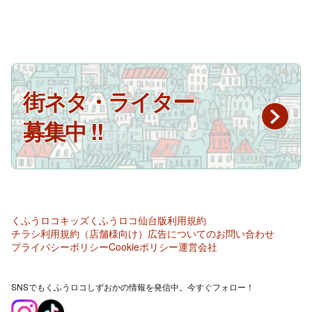
街ネタ・ライター
募集中 !!
くふうロコキッズ
くふうロコ仙台版
利用規約
チラシ利用規約（店舗様向け）
広告についてのお問い合わせ
プライバシーポリシー
Cookieポリシー
運営会社
SNSでもくふうロコしずおかの情報を発信中。今すぐフォロー！