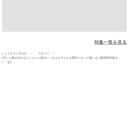
特集一覧を見る
くふうロコしずおか
スポーツ
1日じゃ遊びきれないくらいに面白い！大人も子どもも夢中になって遊べる【静岡科学館る・
く・る】