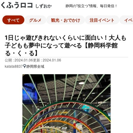
しずおか
静岡の"役立つ"情報、毎日発信！
すべて
グルメ
観光・おでかけ
注目イベント
イベ
1日じゃ遊びきれないくらいに面白い！大人も
子どもも夢中になって遊べる【静岡科学館
る・く・る】
公開 : 2024.01.06
更新 : 2024.01.06
katata8837
静岡県全域