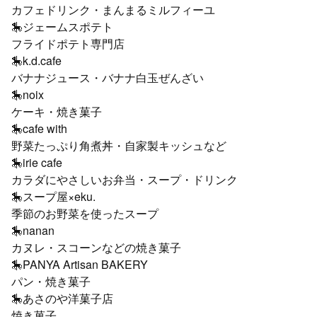
カフェドリンク・まんまるミルフィーユ
🎠ジェームスポテト
フライドポテト専門店
🎠k.d.cafe
バナナジュース・バナナ白玉ぜんざい
🎠noix
ケーキ・焼き菓子
🎠cafe with
野菜たっぷり角煮丼・自家製キッシュなど
🎠irie cafe
カラダにやさしいお弁当・スープ・ドリンク
🎠スープ屋×eku.
季節のお野菜を使ったスープ
🎠nanan
カヌレ・スコーンなどの焼き菓子
🎠PANYA Artisan BAKERY
パン・焼き菓子
🎠あさのや洋菓子店
焼き菓子