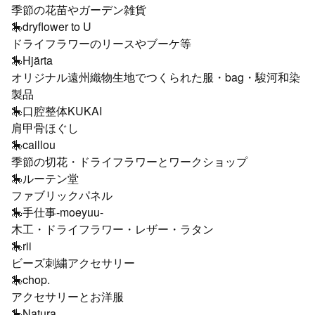
季節の花苗やガーデン雑貨
🎠dryflower to U
ドライフラワーのリースやブーケ等
🎠Hjärta
オリジナル遠州織物生地でつくられた服・bag・駿河和染
製品
🎠口腔整体KUKAI
肩甲骨ほぐし
🎠caillou
季節の切花・ドライフラワーとワークショップ
🎠ルーテン堂
ファブリックパネル
🎠手仕事-moeyuu-
木工・ドライフラワー・レザー・ラタン
🎠rii
ビーズ刺繍アクセサリー
🎠chop.
アクセサリーとお洋服
🎠Natura