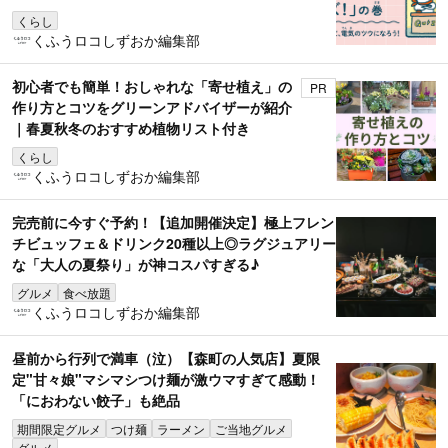
くらし
くふうロコしずおか編集部
初心者でも簡単！おしゃれな「寄せ植え」の
PR
作り方とコツをグリーンアドバイザーが紹介
｜春夏秋冬のおすすめ植物リスト付き
くらし
くふうロコしずおか編集部
完売前に今すぐ予約！【追加開催決定】極上フレン
チビュッフェ＆ドリンク20種以上◎ラグジュアリー
な「大人の夏祭り」が神コスパすぎる♪
グルメ
食べ放題
くふうロコしずおか編集部
昼前から行列で満車（泣）【森町の人気店】夏限
定"甘々娘"マシマシつけ麺が激ウマすぎて感動！
「におわない餃子」も絶品
期間限定グルメ
つけ麺
ラーメン
ご当地グルメ
グルメ