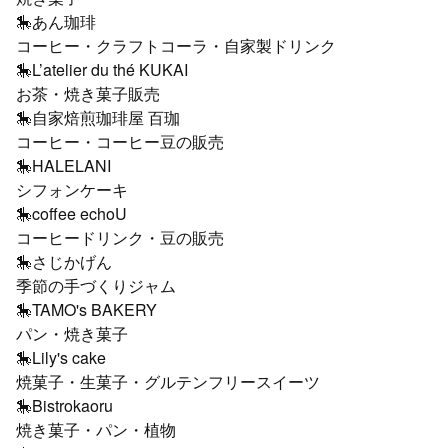
🎠あん珈琲
コーヒー・クラフトコーラ・自家製ドリンク
🎠L’atelier du thé KUKAI
お茶・焼き菓子販売
🎠自家焙煎珈琲屋 百珈
コーヒー・コーヒー豆の販売
🎠HALELANI
シフォンケーキ
🎠coffee echoU
コーヒードリンク・豆の販売
🎠さじかげん
季節の手づくりジャム
🎠TAMO's BAKERY
パン・焼き菓子
🎠Lily's cake
焼菓子・生菓子・グルテンフリースイーツ
🎠Bistrokaoru
焼き菓子・パン・植物