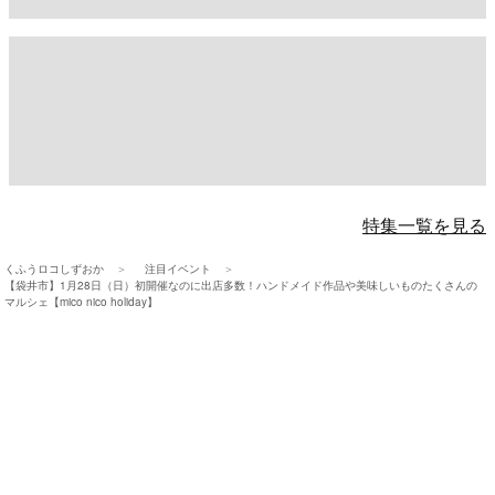
特集一覧を見る
くふうロコしずおか
注目イベント
【袋井市】1月28日（日）初開催なのに出店多数！ハンドメイド作品や美味しいものたくさんの
マルシェ【mico nico holiday】