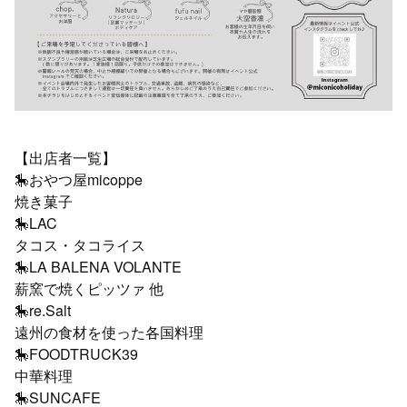
【出店者一覧】
🎠おやつ屋micoppe
焼き菓子
🎠LAC
タコス・タコライス
🎠LA BALENA VOLANTE
薪窯で焼くピッツァ 他
🎠re.Salt
遠州の食材を使った各国料理
🎠FOODTRUCK39
中華料理
🎠SUNCAFE