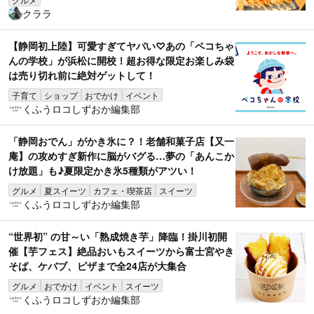
クララ
【静岡初上陸】可愛すぎてヤバい♡あの「ペコちゃ
んの学校」が浜松に開校！超お得な限定お楽しみ袋
は売り切れ前に絶対ゲットして！
子育て
ショップ
おでかけ
イベント
くふうロコしずおか編集部
「静岡おでん」がかき氷に？！老舗和菓子店【又一
庵】の攻めすぎ新作に脳がバグる…夢の「あんこか
け放題」も♪夏限定かき氷5種類がアツい！
グルメ
夏スイーツ
カフェ・喫茶店
スイーツ
くふうロコしずおか編集部
“世界初” の甘～い「熟成焼き芋」降臨！掛川初開
催【芋フェス】絶品おいもスイーツから富士宮やき
そば、ケバブ、ピザまで全24店が大集合
グルメ
おでかけ
イベント
スイーツ
くふうロコしずおか編集部