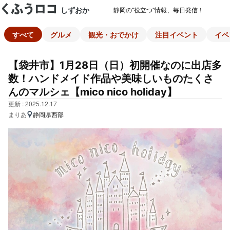
しずおか
静岡の"役立つ"情報、毎日発信！
すべて
グルメ
観光・おでかけ
注目イベント
イベ
【袋井市】1月28日（日）初開催なのに出店多
数！ハンドメイド作品や美味しいものたくさ
んのマルシェ【mico nico holiday】
更新 : 2025.12.17
まりあ
静岡県西部