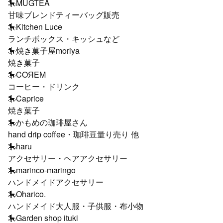
🎠MUGTEA
甘味ブレンドティーバッグ販売
🎠Kitchen Luce
ランチボックス・キッシュなど
🎠焼き菓子屋moriya
焼き菓子
🎠COЯEM
コーヒー・ドリンク
🎠Caprice
焼き菓子
🎠かもめの珈琲屋さん
hand drip coffee・珈琲豆量り売り 他
🎠haru
アクセサリー・ヘアアクセサリー
🎠marinco-maringo
ハンドメイドアクセサリー
🎠Oharico.
ハンドメイド大人服・子供服・布小物
🎠Garden shop ituki