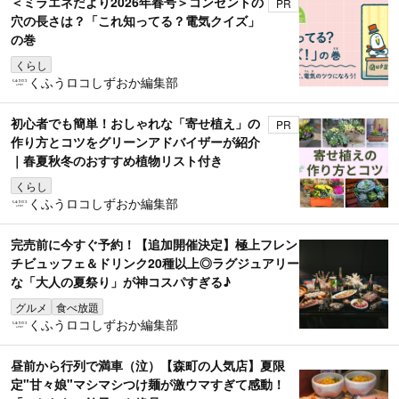
＜ミラエネだより2026年春号＞コンセントの
PR
穴の長さは？「これ知ってる？電気クイズ」
の巻
くらし
くふうロコしずおか編集部
初心者でも簡単！おしゃれな「寄せ植え」の
PR
作り方とコツをグリーンアドバイザーが紹介
｜春夏秋冬のおすすめ植物リスト付き
くらし
くふうロコしずおか編集部
完売前に今すぐ予約！【追加開催決定】極上フレン
チビュッフェ＆ドリンク20種以上◎ラグジュアリー
な「大人の夏祭り」が神コスパすぎる♪
グルメ
食べ放題
くふうロコしずおか編集部
昼前から行列で満車（泣）【森町の人気店】夏限
定"甘々娘"マシマシつけ麺が激ウマすぎて感動！