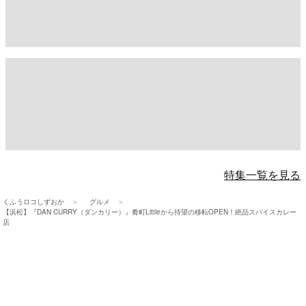
特集一覧を見る
くふうロコしずおか
グルメ
【浜松】『DAN CURRY（ダンカリー）』肴町Littleから待望の移転OPEN！絶品スパイスカレー
店