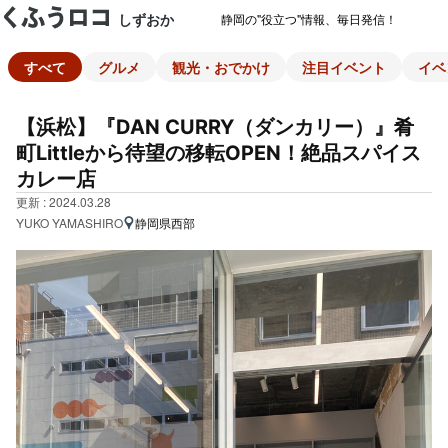
しずおか
静岡の"役立つ"情報、毎日発信！
すべて
グルメ
観光・おでかけ
注目イベント
イベ
【浜松】『DAN CURRY（ダンカリー）』肴
町Littleから待望の移転OPEN！絶品スパイス
カレー店
更新 : 2024.03.28
YUKO YAMASHIRO
静岡県西部