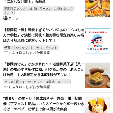
「におわない餃子」も絶品
期間限定グルメ
つけ麺
ラーメン
ご当地グルメ
グルメ
クララ
【静岡初上陸】可愛すぎてヤバい♡あの「ペコちゃ
んの学校」が浜松に開校！超お得な限定お楽しみ袋
は売り切れ前に絶対ゲットして！
子育て
ショップ
おでかけ
イベント
くふうロコしずおか編集部
「静岡おでん」がかき氷に？！老舗和菓子店【又一
庵】の攻めすぎ新作に脳がバグる…夢の「あんこか
け放題」も♪夏限定かき氷5種類がアツい！
グルメ
夏スイーツ
カフェ・喫茶店
スイーツ
くふうロコしずおか編集部
“世界初” の甘～い「熟成焼き芋」降臨！掛川初開
催【芋フェス】絶品おいもスイーツから富士宮やき
そば、ケバブ、ピザまで全24店が大集合