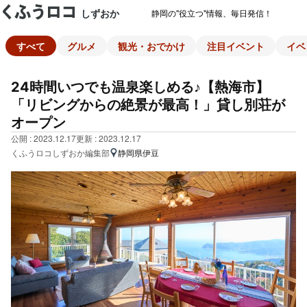
しずおか
静岡の"役立つ"情報、毎日発信！
すべて
グルメ
観光・おでかけ
注目イベント
イベ
24時間いつでも温泉楽しめる♪【熱海市】
「リビングからの絶景が最高！」貸し別荘が
オープン
公開 : 2023.12.17
更新 : 2023.12.17
くふうロコしずおか編集部
静岡県伊豆