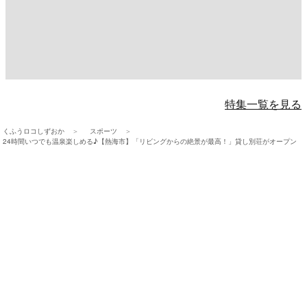
特集一覧を見る
くふうロコしずおか
スポーツ
24時間いつでも温泉楽しめる♪【熱海市】「リビングからの絶景が最高！」貸し別荘がオープン