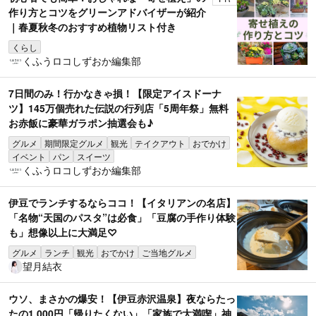
作り方とコツをグリーンアドバイザーが紹介
｜春夏秋冬のおすすめ植物リスト付き
くらし
くふうロコしずおか編集部
7日間のみ！行かなきゃ損！【限定アイスドーナ
ツ】145万個売れた伝説の行列店「5周年祭」無料
お赤飯に豪華ガラポン抽選会も♪
グルメ
期間限定グルメ
観光
テイクアウト
おでかけ
イベント
パン
スイーツ
くふうロコしずおか編集部
伊豆でランチするならココ！【イタリアンの名店】
「名物“天国のパスタ”は必食」「豆腐の手作り体験
も」想像以上に大満足♡
グルメ
ランチ
観光
おでかけ
ご当地グルメ
望月結衣
ウソ、まさかの爆安！【伊豆赤沢温泉】夜ならたっ
たの1,000円「帰りたくない」「家族で大満喫」神