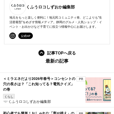
くふうロコしずおか編集部
地元をもっと楽しく便利に！地元民コミュニティ発、どこよりも"生
活密着型"をめざす情報メディア。静岡のグルメ・人気ショップ・イ
ベント・お出かけなど子育てに役立つ情報中心にお届けします。
記事TOPへ戻る
最新の記事
＜ミラエネだより2026年春号＞コンセントの
PR
穴の長さは？「これ知ってる？電気クイズ」
の巻
くらし
くふうロコしずおか編集部
初心者でも簡単！おしゃれな「寄せ植え」の
PR