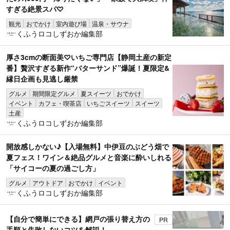
すぎる絶景スパ♡
観光
おでかけ
室内遊び場
温泉・サウナ
くふうロコしずおか編集部
厚さ3cmの断面美♡いちご専門店【静岡土産の新定
番】贅沢すぎる新作“バターサンド”爆誕！夏限定&
縁日企画も見逃し厳禁
グルメ
期間限定グルメ
夏スイーツ
おでかけ
イベント
カフェ・喫茶店
いちごスイーツ
スイーツ
土産
くふうロコしずおか編集部
開放感しかない♪【入場無料】中伊豆のぶどう畑で
夏フェス！ワイン＆絶品グルメと音楽に酔いしれる
「サイコーの夏の過ごし方」
グルメ
アウトドア
おでかけ
イベント
くふうロコしずおか編集部
【自分で簡単にできる】網戸の張り替え方の
PR
手順と失敗しないコツを解説！