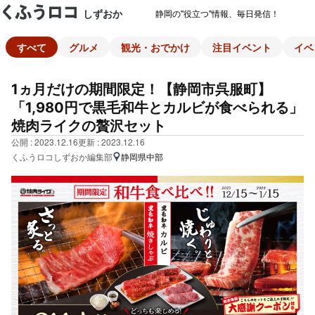
しずおか
静岡の"役立つ"情報、毎日発信！
すべて
グルメ
観光・おでかけ
注目イベント
イベ
1ヵ月だけの期間限定！【静岡市呉服町】
「1,980円で黒毛和牛とカルビが食べられる」
焼肉ライクの贅沢セット
公開 : 2023.12.16
更新 : 2023.12.16
くふうロコしずおか編集部
静岡県中部