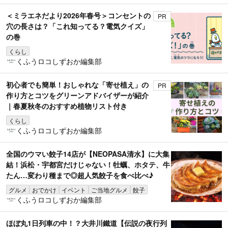
＜ミラエネだより2026年春号＞コンセントの
PR
穴の長さは？「これ知ってる？電気クイズ」
の巻
くらし
くふうロコしずおか編集部
初心者でも簡単！おしゃれな「寄せ植え」の
PR
作り方とコツをグリーンアドバイザーが紹介
｜春夏秋冬のおすすめ植物リスト付き
くらし
くふうロコしずおか編集部
全国のウマい餃子14店が【NEOPASA清水】に大集
結！浜松・宇都宮だけじゃない！牡蠣、ホタテ、牛
たん…変わり種まで◎超人気餃子を食べ比べ♪
グルメ
おでかけ
イベント
ご当地グルメ
餃子
くふうロコしずおか編集部
ほぼ丸1日列車の中！？大井川鐵道【伝説の夜行列