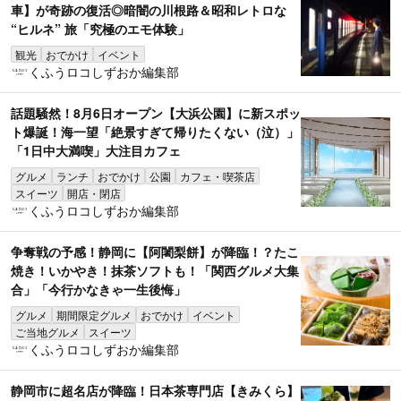
車】が奇跡の復活◎暗闇の川根路＆昭和レトロな
“ヒルネ” 旅「究極のエモ体験」
観光
おでかけ
イベント
くふうロコしずおか編集部
話題騒然！8月6日オープン【大浜公園】に新スポッ
ト爆誕！海一望「絶景すぎて帰りたくない（泣）」
「1日中大満喫」大注目カフェ
グルメ
ランチ
おでかけ
公園
カフェ・喫茶店
スイーツ
開店・閉店
くふうロコしずおか編集部
争奪戦の予感！静岡に【阿闍梨餅】が降臨！？たこ
焼き！いかやき！抹茶ソフトも！「関西グルメ大集
合」「今行かなきゃ一生後悔」
グルメ
期間限定グルメ
おでかけ
イベント
ご当地グルメ
スイーツ
くふうロコしずおか編集部
静岡市に超名店が降臨！日本茶専門店【きみくら】