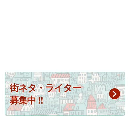
街ネタ・ライター
募集中 !!