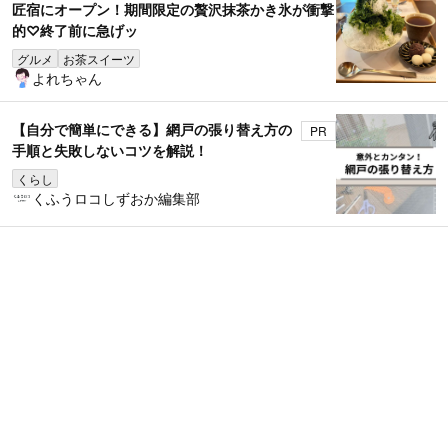
匠宿にオープン！期間限定の贅沢抹茶かき氷が衝撃
的♡終了前に急げッ
グルメ
お茶スイーツ
よれちゃん
【自分で簡単にできる】網戸の張り替え方の
PR
手順と失敗しないコツを解説！
くらし
くふうロコしずおか編集部