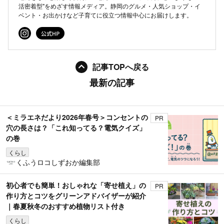
活密着型"をめざす情報メディア。静岡のグルメ・人気ショップ・イ
ベント・お出かけなど子育てに役立つ情報中心にお届けします。
記事TOPへ戻る
最新の記事
＜ミラエネだより2026年春号＞コンセントの
PR
穴の長さは？「これ知ってる？電気クイズ」
の巻
くらし
くふうロコしずおか編集部
初心者でも簡単！おしゃれな「寄せ植え」の
PR
作り方とコツをグリーンアドバイザーが紹介
｜春夏秋冬のおすすめ植物リスト付き
くらし