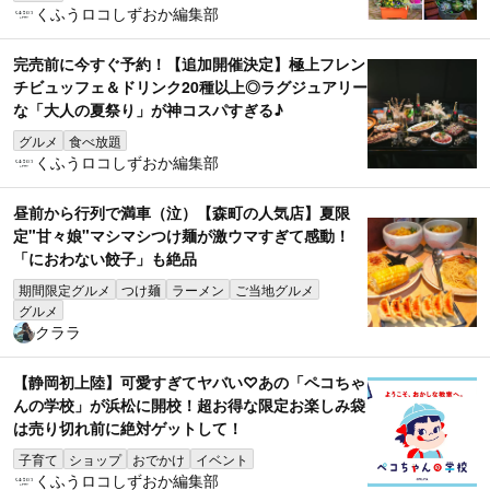
くふうロコしずおか編集部
完売前に今すぐ予約！【追加開催決定】極上フレン
チビュッフェ＆ドリンク20種以上◎ラグジュアリー
な「大人の夏祭り」が神コスパすぎる♪
グルメ
食べ放題
くふうロコしずおか編集部
昼前から行列で満車（泣）【森町の人気店】夏限
定"甘々娘"マシマシつけ麺が激ウマすぎて感動！
「におわない餃子」も絶品
期間限定グルメ
つけ麺
ラーメン
ご当地グルメ
グルメ
クララ
【静岡初上陸】可愛すぎてヤバい♡あの「ペコちゃ
んの学校」が浜松に開校！超お得な限定お楽しみ袋
は売り切れ前に絶対ゲットして！
子育て
ショップ
おでかけ
イベント
くふうロコしずおか編集部