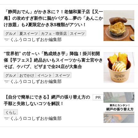
「静岡おでん」がかき氷に？！老舗和菓子店【又一
庵】の攻めすぎ新作に脳がバグる…夢の「あんこか
け放題」も♪夏限定かき氷5種類がアツい！
グルメ
夏スイーツ
カフェ・喫茶店
スイーツ
くふうロコしずおか編集部
“世界初” の甘～い「熟成焼き芋」降臨！掛川初開
催【芋フェス】絶品おいもスイーツから富士宮やき
そば、ケバブ、ピザまで全24店が大集合
グルメ
おでかけ
イベント
スイーツ
くふうロコしずおか編集部
【自分で簡単にできる】網戸の張り替え方の
PR
手順と失敗しないコツを解説！
くらし
くふうロコしずおか編集部