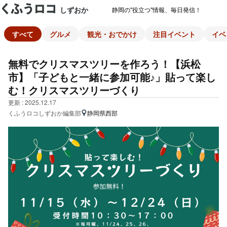
しずおか
静岡の"役立つ"情報、毎日発信！
すべて
グルメ
観光・おでかけ
注目イベント
イベ
無料でクリスマスツリーを作ろう！【浜松
市】「子どもと一緒に参加可能♪」貼って楽し
む！クリスマスツリーづくり
更新 : 2025.12.17
くふうロコしずおか編集部
静岡県西部